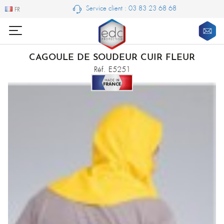
Service client : 03 83 23 68 68
FR
FR
CAGOULE DE SOUDEUR CUIR FLEUR
Réf. E5251