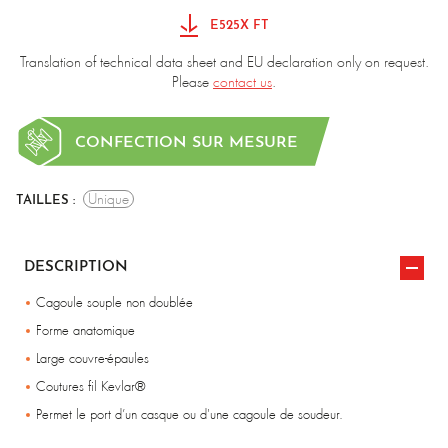
E525X FT
Translation of technical data sheet and EU declaration only on request.
Please
contact us
.
CONFECTION SUR MESURE
Unique
TAILLES :
DESCRIPTION
Cagoule souple non doublée
Forme anatomique
Large couvre-épaules
Coutures fil Kevlar®
Permet le port d’un casque ou d'une cagoule de soudeur.