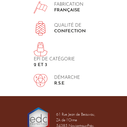
FABRICATION
FRANÇAISE
QUALITÉ DE
CONFECTION
EPI DE CATÉGORIE
2 ET 3
DÉMARCHE
R.S.E
61 Rue Jean de Beauvau,
ZA de l'Orme
54385 Noviant-aux-Prés,