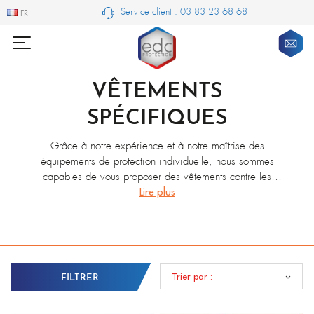
Service client : 03 83 23 68 68
FR
FR
VÊTEMENTS
SPÉCIFIQUES
Grâce à notre expérience et à notre maîtrise des
équipements de protection individuelle, nous sommes
capables de vous proposer des vêtements contre les
agressions mécaniques pour des métiers particuliers que sont
Lire plus
le grenaillage, le sablage ou encore les métiers nécessitant
l’utilisation de jets haute pression. Ces équipements
garantissent une protection efficace contre les risques
spécifiques liés à chacune des activités pour lesquelles ils
ont été conçus.
Trier par :
FILTRER