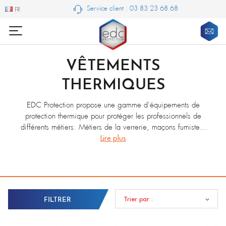
Service client : 03 83 23 68 68
FR
FR
VÊTEMENTS
THERMIQUES
EDC Protection propose une gamme d’équipements de
protection thermique pour protéger les professionnels de
différents métiers. Métiers de la verrerie, maçons fumistes,
écriqueurs ou encore soudeurs, découvrez nos différentes
Lire plus
gammes de vêtements thermiques normés EN ISO 11612
ou EN ISO 11611. L’ensemble de ces vêtements et
accessoires ont été étudiés pour des métiers particuliers, il
convient donc de bien étudier les risques avec nous avant de
les utiliser à d’autres fins.
Trier par :
FILTRER