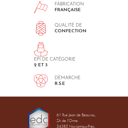
FABRICATION
FRANÇAISE
QUALITÉ DE
CONFECTION
EPI DE CATÉGORIE
2 ET 3
DÉMARCHE
R.S.E
61 Rue Jean de Beauvau,
ZA de l'Orme
54385 Noviant-aux-Prés,