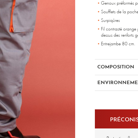
Genoux préformés pa
Soufflets de la poche
Surpiqûres
Fil contrasté orange 
dessus des renforts 
Entrejambe 80 cm.
COMPOSITION
79% coton 20% polyest
ENVIRONNEME
en 1149-
en iso 1
PRÉCONIS
2