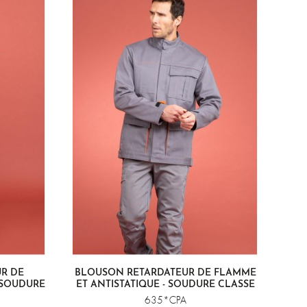
R DE
BLOUSON RETARDATEUR DE FLAMME
 SOUDURE
ET ANTISTATIQUE - SOUDURE CLASSE
2
635*CPA