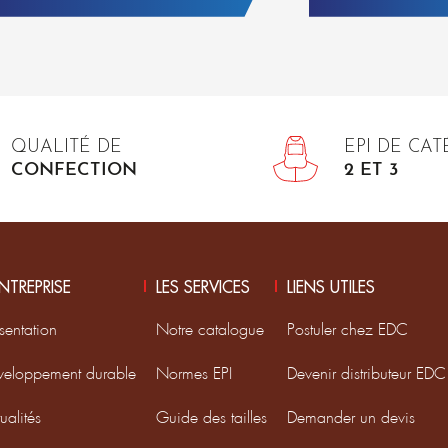
QUALITÉ DE
EPI DE CA
CONFECTION
2 ET 3
ENTREPRISE
LES SERVICES
LIENS UTILES
sentation
Notre catalogue
Postuler chez EDC
veloppement durable
Normes EPI
Devenir distributeur EDC
ualités
Guide des tailles
Demander un devis