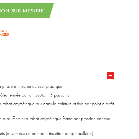
ION SUR MESURE
GRIS
ACIER
 glissière injectée curseur plastique
côtés fermée par un bouton, 5 passants
 rabat asymétrique pris dans la ceinture et fixé par point d’arrêt
e à soufflets et à rabat asymétrique fermé par pression cachée
ts (ouvertures en bas pour insertion de genouillères)