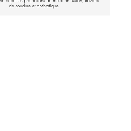
me et petites projections de métal en fusion, travaux
de soudure et antistatique.