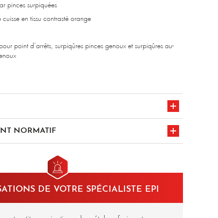
r pinces surpiquées
 cuisse en tissu contrasté orange
pour point d’arrêts, surpiqûres pinces genoux et surpiqûres au-
genoux
er 1% fibre antistatique - 450 gr/m²
NT NORMATIF
en iso 11612
5
a1/a2/b1/c1/e3/f1
1611 a1+a2 classe
ATIONS DE VOTRE SPÉCIALISTE EPI
marquage CE