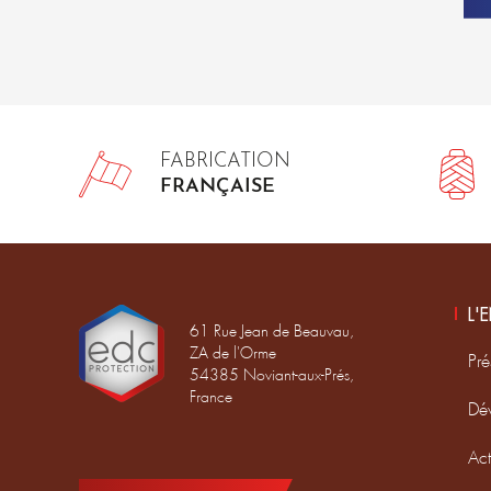
FABRICATION
FRANÇAISE
L'
61 Rue Jean de Beauvau,
ZA de l'Orme
Pré
54385 Noviant-aux-Prés,
France
Dé
Act