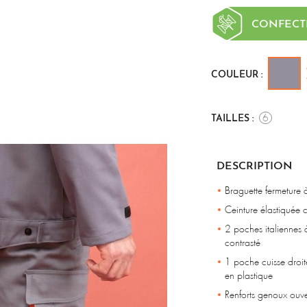
CONFECT
COULEUR :
6
TAILLES :
DESCRIPTION
Braguette fermeture à
Ceinture élastiquée 
2 poches italiennes à
contrasté
1 poche cuisse droit
en plastique
Renforts genoux ouver