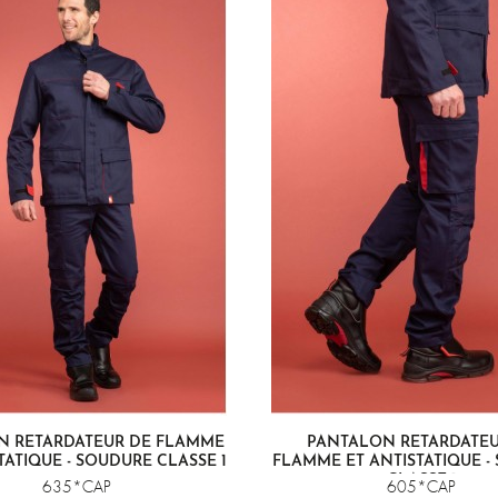
N RETARDATEUR DE FLAMME
PANTALON RETARDATEU
TATIQUE - SOUDURE CLASSE 1
FLAMME ET ANTISTATIQUE -
CLASSE 1
635*CAP
605*CAP