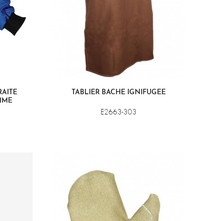
AITÉ
TABLIER BÂCHE IGNIFUGÉE
MME
E2663-303