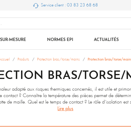
Service client : 03 83 23 68 68
SUR-MESURE
NORMES EPI
ACTUALITÉS
Accueil
Produits
Protection bras/torse/mains
Protection bras/torse/main
ECTION BRAS/TORSE/
haleur adapté aux risques thermiques concernés, il est utile et primor
de contact ? Connaître la température des pièces permet de détermine
tte de maille. Quel est le temps de contact ? Le rôle d’isolation est
 propose plusieurs matériaux et épaisseurs de doublure pour ses gan
Lire plus
r l’isolation mais, plus il y a d’épaisseur, moins il reste de place pou
protection thermique. Le dessus de la main doit-il être protégé ? Lor
fusion, c’est le dessus du gant qui doit assurer la protection contre