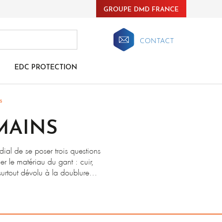
GROUPE DMD FRANCE
CONTACT
EDC PROTECTION
s
MAINS
dial de se poser trois questions
r le matériau du gant : cuir,
 surtout dévolu à la doublure
ts de protection thermique.
r les doigts, ainsi les moufles
s d’opérations de soudage ou
 la chaleur rayonnante ou les