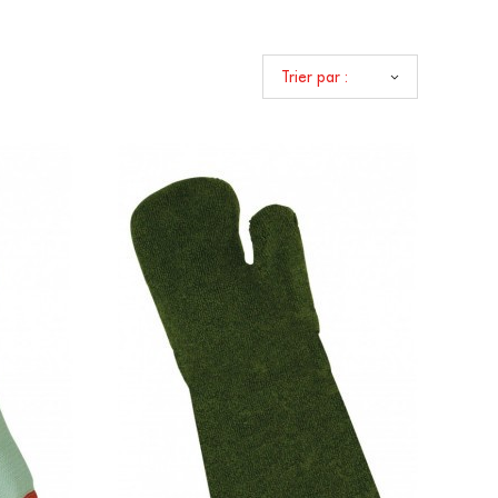
e à votre besoin en fonction de
mble des manchettes et tabliers
Trier par :