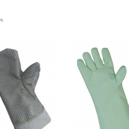
 pas à nous contacter pour déterminer la protection la plus adapté
galement dans notre univers « protection bras/torse/mains », l’ense
à bavette permettant d’assurer la protection des bras et du torse.
ts