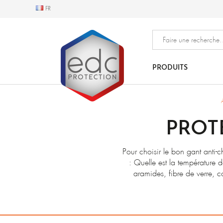
FR
FR
PRODUITS
PROT
Pour choisir le bon gant anti-c
: Quelle est la température 
aramides, fibre de verre, co
intérieure. EDC Protection
L’épaisseur est importante pou
sont les plus utilisées en 
d’écrémages de matériaux en 