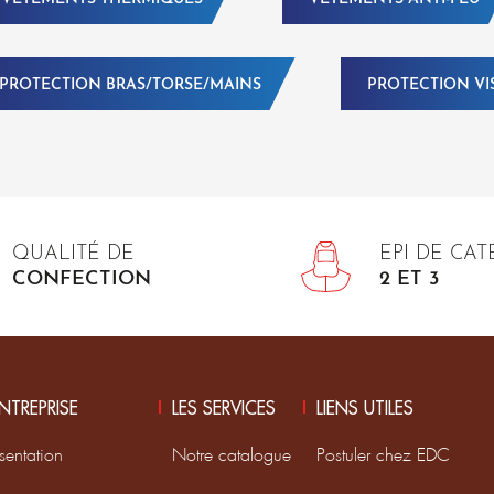
PROTECTION BRAS/TORSE/MAINS
PROTECTION VI
QUALITÉ DE
EPI DE CA
CONFECTION
2 ET 3
ENTREPRISE
LES SERVICES
LIENS UTILES
sentation
Notre catalogue
Postuler chez EDC