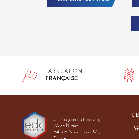
FABRICATION
FRANÇAISE
L'
61 Rue Jean de Beauvau,
ZA de l'Orme
Pré
54385 Noviant-aux-Prés,
France