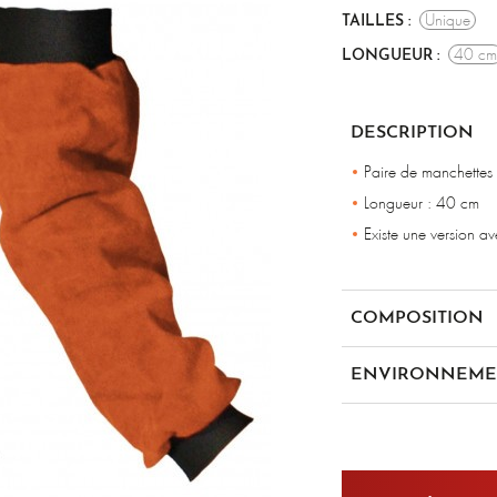
Unique
TAILLES :
40 c
LONGUEUR :
DESCRIPTION
Paire de manchettes 
Longueur : 40 cm
Existe une version a
COMPOSITION
Cuir croûte traité RHT
ENVIRONNEME
en iso 11