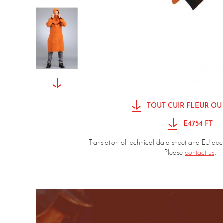
TOUT CUIR FLEUR OU
E4754 FT
Translation of technical data sheet and EU dec
Please
contact us
.