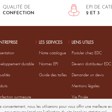
QUALITÉ DE
EPI DE CA
CONFECTION
2 ET 3
ENTREPRISE
LES SERVICES
LIENS UTILES
sentation
Notre catalogue
Postuler chez EDC
veloppement durable
Normes EPI
Devenir distributeur EDC
ualités
Guide des tailles
Demander un devis
duits
Mentions légales
fection sur-mesure
Vie Privée
re consentement, nous les utiliserons pour vous offrir une meilleure 
oupe DMD France
pour mesurer/analyser l'utilisation du site (cookies statistiques).