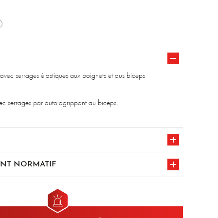
m
avec serrages élastiques aux poignets et aus biceps
vec serrages par auto-agrippant au biceps.
NT NORMATIF
611 A1 classe 2
marquage CE