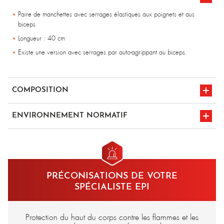
Paire de manchettes avec serrages élastiques aux poignets et aus
biceps
Longueur : 40 cm
Existe une version avec serrages par auto-agrippant au biceps.
COMPOSITION
100% coton traité retardateur de flamme - 340 gr/m²
ENVIRONNEMENT NORMATIF
en iso 11612
en iso 11611 a1
a1/b1/c1/e1
classe 1
marquage CE
PRÉCONISATIONS DE VOTRE
SPÉCIALISTE EPI
Protection du haut du corps contre les flammes et les