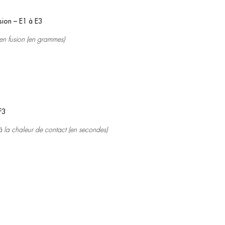
sion –
E1 à E3
en fusion (en grammes)
F3
 la chaleur de contact (en secondes)