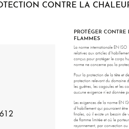
OTECTION CONTRE LA CHALEU
PROTÉGER CONTRE 
FLAMMES
La norme internationale EN ISO 
relatives aux articles d’habillem
conçus pour protéger le corps hu
norme ne concerne pas la protec
Pour la protection de la tête et de
protection relevant du domaine
les guêtres, les cagoules et les 
aucune exigence n’est donnée pour 
Les exigences de la norme EN IS
d’habillement qui pourraient être 
finales, où il existe un besoin de
de flamme limitée et où le porteu
rayonnement, par convection ou 