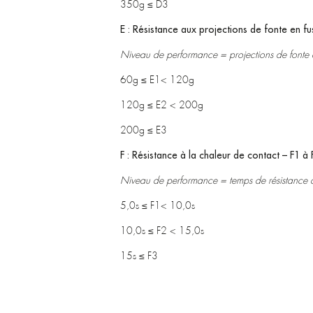
350g ≤ D3
E : Résistance aux projections de fonte en fu
Niveau de performance = projections de fonte 
60g ≤ E1< 120g
120g ≤ E2 < 200g
200g ≤ E3
F : Résistance à la chaleur de contact – F1 à 
Niveau de performance = temps de résistance à
5,0s ≤ F1< 10,0s
10,0s ≤ F2 < 15,0s
15s ≤ F3