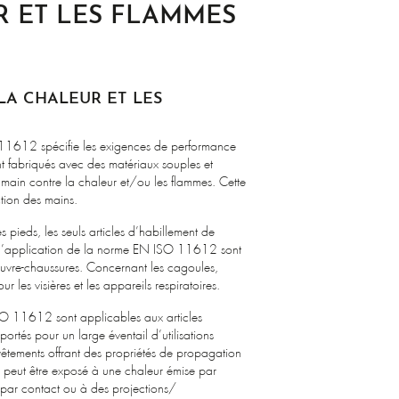
R ET LES FLAMMES
LA CHALEUR ET LES
11612 spécifie les exigences de performance
ent fabriqués avec des matériaux souples et
main contre la chaleur et/ou les flammes. Cette
tion des mains.
s pieds, les seuls articles d’habillement de
 d’application de la norme EN ISO 11612 sont
couvre-chaussures. Concernant les cagoules,
les visières et les appareils respiratoires.
O 11612 sont applicables aux articles
portés pour un large éventail d’utilisations
 vêtements offrant des propriétés de propagation
r peut être exposé à une chaleur émise par
par contact ou à des projections/