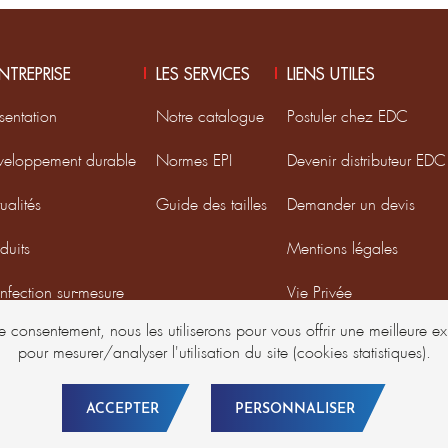
ENTREPRISE
LES SERVICES
LIENS UTILES
sentation
Notre catalogue
Postuler chez EDC
veloppement durable
Normes EPI
Devenir distributeur EDC
ualités
Guide des tailles
Demander un devis
duits
Mentions légales
fection sur-mesure
Vie Privée
re consentement, nous les utiliserons pour vous offrir une meilleure 
oupe DMD France
pour mesurer/analyser l'utilisation du site (cookies statistiques).
ACCEPTER
PERSONNALISER