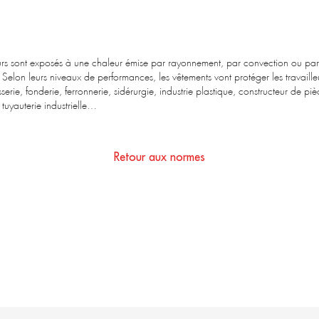
ailleurs sont exposés à une chaleur émise par rayonnement, par convection ou p
 Selon leurs niveaux de performances, les vêtements vont protéger les travaille
osserie, fonderie, ferronnerie, sidérurgie, industrie plastique, constructeur de p
 tuyauterie industrielle…
Retour aux normes