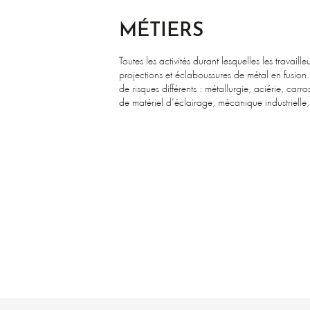
MÉTIERS
Toutes les activités durant lesquelles les trav
projections et éclaboussures de métal en fusion.
de risques différents : métallurgie, aciérie, carr
de matériel d’éclairage, mécanique industrielle,