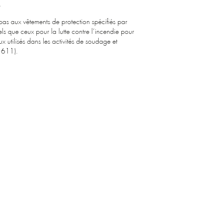
.
pas aux vêtements de protection spécifiés par
els que ceux pour la lutte contre l’incendie pour
x utilisés dans les activités de soudage et
1611).