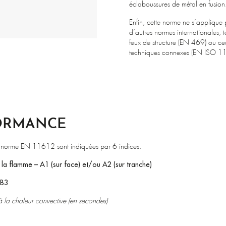
éclaboussures de métal en fusion
Enfin, cette norme ne s’applique 
d’autres normes internationales, t
feux de structure (EN 469) ou ceu
techniques connexes (EN ISO 1
FORMANCE
a norme EN 11612 sont indiquées par 6 indices.
a flamme – A1 (sur face) et/ou A2 (sur tranche)
 B3
 la chaleur convective (en secondes)