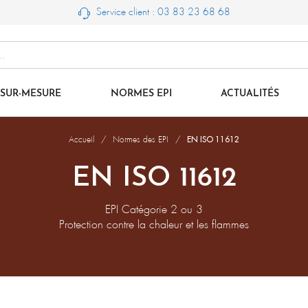
Service client : 03 83 23 68 68
SUR-MESURE
NORMES EPI
ACTUALITÉS
Accueil
Normes des EPI
EN ISO 11612
EN ISO 11612
EPI Catégorie 2 ou 3
Protection contre la chaleur et les flammes