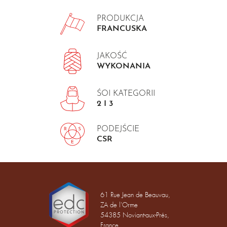
PRODUKCJA
FRANCUSKA
JAKOŚĆ
WYKONANIA
ŚOI KATEGORII
2 I 3
PODEJŚCIE
CSR
61 Rue Jean de Beauvau,
ZA de l'Orme
54385 Noviant-aux-Prés,
France