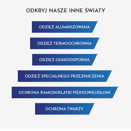
ODKRYJ NASZE INNE ŚWIATY
ODZIEŻ ALUMINIZOWANA
ODZIEŻ TERMOOCHRONNA
ODZIEŻ OGNIOODPORNA
ODZIEŻ SPECJALNEGO PRZEZNACZENIA
OCHRONA RAMION/KLATKI PIERSIOWEJ/DŁONI
OCHRONA TWARZY