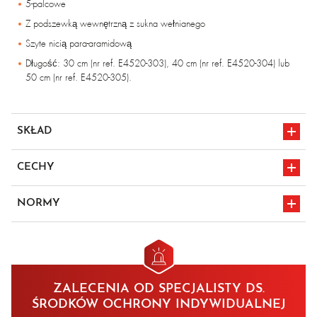
5-palcowe
Z podszewką wewnętrzną z sukna wełnianego
Szyte nicią para-aramidową
Długość: 30 cm (nr ref. E4520-303), 40 cm (nr ref. E4520-304) lub
50 cm (nr ref. E4520-305).
SKŁAD
Materiał frotte Kermel®
CECHY
Ochrona 400°c
NORMY
oznakowanie CE
en 407 42x4xx
en 388 1x3x
ZALECENIA OD SPECJALISTY DS.
ŚRODKÓW OCHRONY INDYWIDUALNEJ