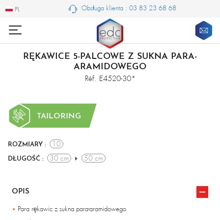
Obsługa klienta : 03 83 23 68 68
PL
PL
RĘKAWICE 5-PALCOWE Z SUKNA PARA-
ARAMIDOWEGO
Réf. E4520-30*
TAILORING
10
ROZMIARY :
30 cm
50 cm
DŁUGOŚĆ :
OPIS
Para rękawic z sukna para-aramidowego