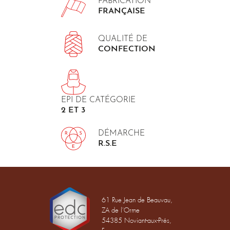
FABRICATION
FRANÇAISE
QUALITÉ DE
CONFECTION
EPI DE CATÉGORIE
2 ET 3
DÉMARCHE
R.S.E
61 Rue Jean de Beauvau,
ZA de l'Orme
54385 Noviant-aux-Prés,