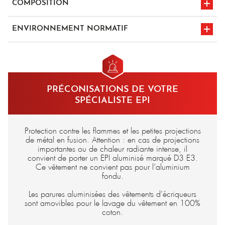
COMPOSITION
100% coton traité retardateur de flamme
ENVIRONNEMENT NORMATIF
Para-aramide aluminisé - 500 gr/m²
en iso 11612
marquage CE
a1/b1/c1/e1
PRÉCONISATIONS DE VOTRE
SPÉCIALISTE EPI
Protection contre les flammes et les petites projections
de métal en fusion. Attention : en cas de projections
importantes ou de chaleur radiante intense, il
convient de porter un EPI aluminisé marqué D3 E3.
Ce vêtement ne convient pas pour l’aluminium
fondu.
Les parures aluminisées des vêtements d’écriqueurs
sont amovibles pour le lavage du vêtement en 100%
coton.