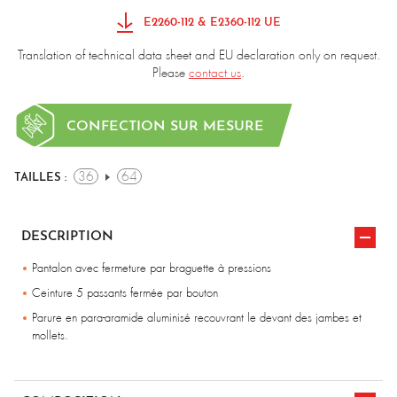
E2260-112 & E2360-112 UE
Translation of technical data sheet and EU declaration only on request.
Please
contact us
.
CONFECTION SUR MESURE
36
64
TAILLES :
DESCRIPTION
Pantalon avec fermeture par braguette à pressions
Ceinture 5 passants fermée par bouton
Parure en para-aramide aluminisé recouvrant le devant des jambes et
mollets.