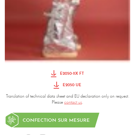
E2050-11X FT
E2050 UE
Translation of technical data sheet and EU declaration only on request.
Please
contact us
.
CONFECTION SUR MESURE