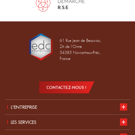
DÉMARCHE
R.S.E
61 Rue Jean de Beauvau,
ZA de l'Orme
54385 Noviant-aux-Prés,
France
CONTACTEZ-NOUS !
L'ENTREPRISE
Présentation
LES SERVICES
Développement durable
Notre catalogue