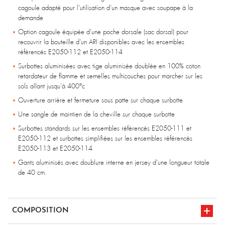
cagoule adapté pour l’utilisation d’un masque avec soupape à la
demande
Option cagoule équipée d’une poche dorsale (sac dorsal) pour
recouvrir la bouteille d’un ARI disponibles avec les ensembles
référencés E2050-112 et E2050-114
Surbottes aluminisées avec tige aluminisée doublée en 100% coton
retardateur de flamme et semelles multicouches pour marcher sur les
sols allant jusqu’à 400°c
Ouverture arrière et fermeture sous patte sur chaque surbotte
Une sangle de maintien de la cheville sur chaque surbotte
Surbottes standards sur les ensembles référencés E2050-111 et
E2050-112 et surbottes simplifiées sur les ensembles référencés
E2050-113 et E2050-114
Gants aluminisés avec doublure interne en jersey d’une longueur totale
de 40 cm.
COMPOSITION