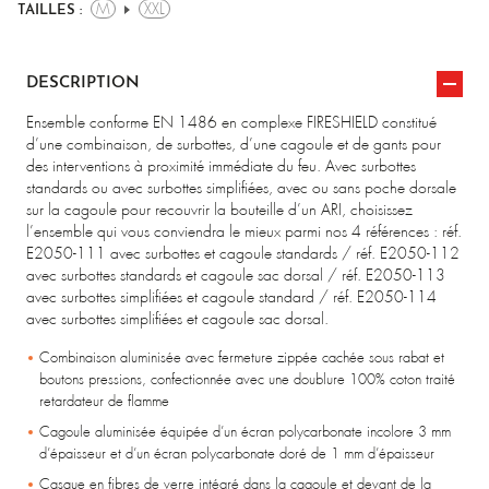
M
XXL
TAILLES :
DESCRIPTION
Ensemble conforme EN 1486 en complexe FIRESHIELD constitué
d’une combinaison, de surbottes, d’une cagoule et de gants pour
des interventions à proximité immédiate du feu. Avec surbottes
standards ou avec surbottes simplifiées, avec ou sans poche dorsale
sur la cagoule pour recouvrir la bouteille d’un ARI, choisissez
l’ensemble qui vous conviendra le mieux parmi nos 4 références : réf.
E2050-111 avec surbottes et cagoule standards / réf. E2050-112
avec surbottes standards et cagoule sac dorsal / réf. E2050-113
avec surbottes simplifiées et cagoule standard / réf. E2050-114
avec surbottes simplifiées et cagoule sac dorsal.
Combinaison aluminisée avec fermeture zippée cachée sous rabat et
boutons pressions, confectionnée avec une doublure 100% coton traité
retardateur de flamme
Cagoule aluminisée équipée d’un écran polycarbonate incolore 3 mm
d’épaisseur et d’un écran polycarbonate doré de 1 mm d’épaisseur
Casque en fibres de verre intégré dans la cagoule et devant de la