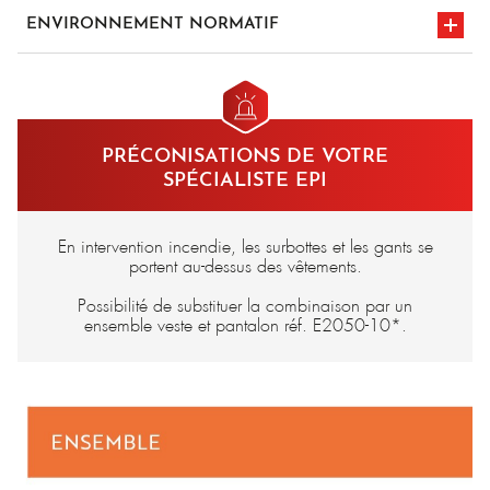
Complexe Fireshield : Tissu Aramide aluminisé 300 gr/m² - Isolant
ENVIRONNEMENT NORMATIF
feutre carbone 320 gr/m² - Tissu de verre aluminisé 135 gr/m² -
Coton traité retardateur de flamme 185 gr/m²
en iso 11612
Doublure 100% coton traité retardateur de flamme pour la
marquage CE
A1/B1/C4/D0/E0/F2
combinaison
en 1486
PRÉCONISATIONS DE VOTRE
SPÉCIALISTE EPI
En intervention incendie, les surbottes et les gants se
portent au-dessus des vêtements.
Possibilité de substituer la combinaison par un
ensemble veste et pantalon réf. E2050-10*.