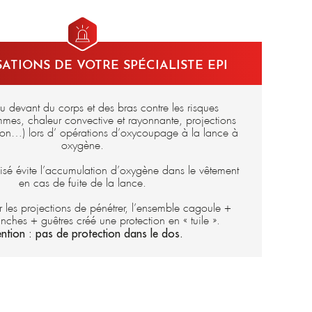
e 340 gr/m² non doublé (réf. E2517-00X)
1612
marquage CE
e 520 gr/m² non doublé (réf. E2518-00X)
520 gr/m² doublé coton traité retardateur de flamme (réf.
ATIONS DE VOTRE SPÉCIALISTE EPI
e 680 gr/m² non doublé (réf. E2519-00X)
680 gr/m² doublé coton traité retardateur de flamme (réf.
du devant du corps et des bras contre les risques
mmes, chaleur convective et rayonnante, projections
ion…) lors d’ opérations d’oxycoupage à la lance à
oxygène.
nisé évite l’accumulation d’oxygène dans le vêtement
en cas de fuite de la lance.
les projections de pénétrer, l’ensemble cagoule +
nches + guêtres créé une protection en « tuile ».
ention : pas de protection dans le dos.