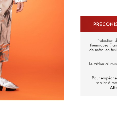
Carbone/Para-aramid
en iso 1
Carbone/Para-aramid
Carbone/Para-aramide 
E2518-10X)
PRÉCONIS
Carbone/Para-aramid
Carbone/Para-aramide 
E2519-10X)
Protection 
thermiques (fla
de métal en fus
Le tablier alumi
Pour empêcher 
tablier à ma
Att