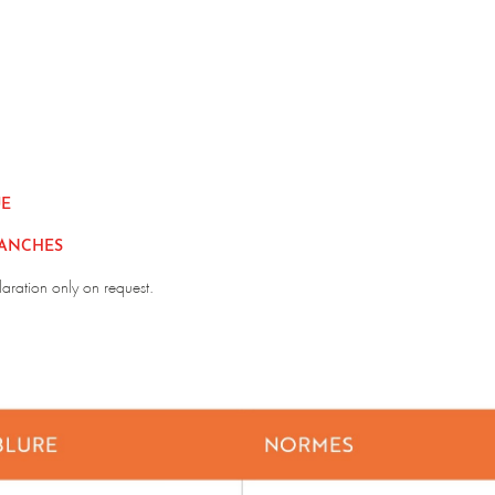
UE
MANCHES
laration only on request.