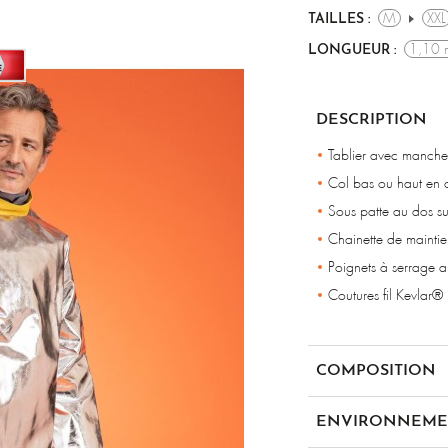
M
XXL
TAILLES :
1,10 
LONGUEUR :
DESCRIPTION
Tablier avec manches
Col bas ou haut en c
Sous patte au dos s
Chainette de mainti
Poignets à serrage 
Coutures fil Kevlar®
COMPOSITION
Molleton 430 gr/m² do
ENVIRONNEME
Para-aramide 500 gr/
Para-aramide 500 gr/m