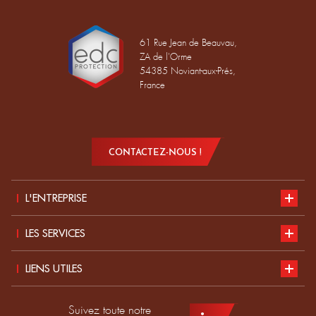
61 Rue Jean de Beauvau,
ZA de l'Orme
54385 Noviant-aux-Prés,
France
CONTACTEZ-NOUS !
L'ENTREPRISE
Présentation
LES SERVICES
Développement durable
Notre catalogue
LIENS UTILES
Actualités
Normes EPI
Postuler chez EDC
Suivez toute notre
Produits