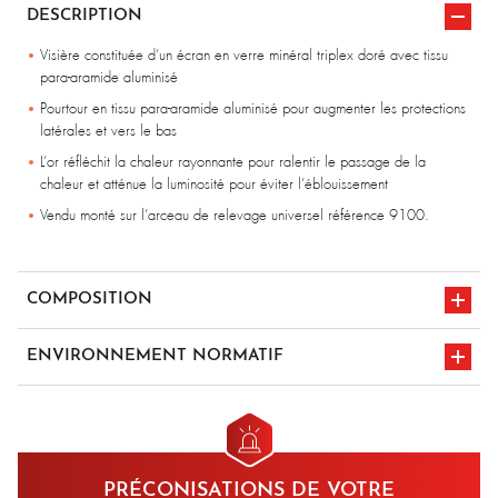
DESCRIPTION
Visière constituée d’un écran en verre minéral triplex doré avec tissu
para-aramide aluminisé
Pourtour en tissu para-aramide aluminisé pour augmenter les protections
latérales et vers le bas
L’or réfléchit la chaleur rayonnante pour ralentir le passage de la
chaleur et atténue la luminosité pour éviter l’éblouissement
Vendu monté sur l’arceau de relevage universel référence 9100.
COMPOSITION
Para-aramide aluminisé - 500 gr/m²
ENVIRONNEMENT NORMATIF
Ecran en triplex
en iso 11612
marquage CE
A1/B1/C3/D3/E3
PRÉCONISATIONS DE VOTRE