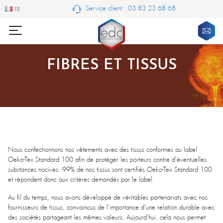
Service client : 03 83 23 68 68
FR
FR
FIBRES ET TISSUS
Nous confectionnons nos vêtements avec des tissus conformes au label
Oeko-Tex Standard 100 afin de protéger les porteurs contre d'éventuelles
substances nocives. 99% de nos tissus sont certifiés Oeko-Tex Standard 100
et répondent donc aux critères demandés par le label.
Au fil du temps, nous avons développé de véritables partenariats avec nos
fournisseurs de tissus, convaincus de l’importance d’une relation durable avec
des sociétés partageant les mêmes valeurs. Aujourd’hui, cela nous permet