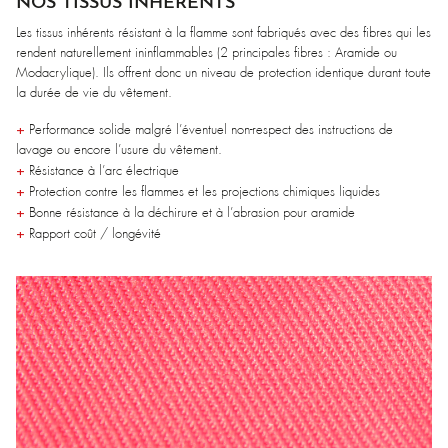
NOS TISSUS INHÉRENTS
Les tissus inhérents résistant à la flamme sont fabriqués avec des fibres qui les
rendent naturellement ininflammables (2 principales fibres : Aramide ou
Modacrylique). Ils offrent donc un niveau de protection identique durant toute
la durée de vie du vêtement.
+
Performance solide malgré l’éventuel non-respect des instructions de
lavage ou encore l’usure du vêtement.
+
Résistance à l’arc électrique
+
Protection contre les flammes et les projections chimiques liquides
+
Bonne résistance à la déchirure et à l’abrasion pour aramide
+
Rapport coût / longévité