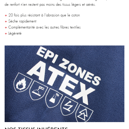
de renfort n’en restent pas moins des tissus légers et aérés.
+
20 fois plus résistant à l’abrasion que le coton
+
Sèche rapidement
+
Complémentarité avec les autres fibres textiles
+
Légèreté