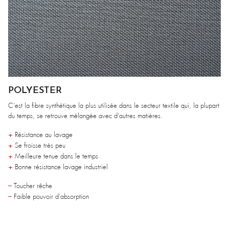
POLYESTER
C’est la fibre synthétique la plus utilisée dans le secteur textile qui, la plupart
du temps, se retrouve mélangée avec d’autres matières.
+
Résistance au lavage
+
Se froisse très peu
+
Meilleure tenue dans le temps
+
Bonne résistance lavage industriel
–
Toucher rêche
–
Faible pouvoir d’absorption