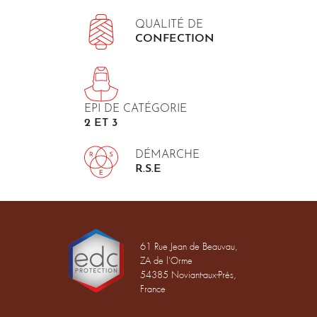
QUALITÉ DE
CONFECTION
EPI DE CATÉGORIE
2 ET 3
DÉMARCHE
R.S.E
61 Rue Jean de Beauvau,
ZA de l'Orme
54385 Noviant-aux-Prés,
France