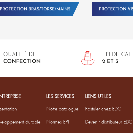
PROTECTION BRAS/TORSE/MAINS
PROTECTION VI
QUALITÉ DE
EPI DE CA
CONFECTION
2 ET 3
ENTREPRISE
LES SERVICES
LIENS UTILES
sentation
Notre catalogue
Postuler chez EDC
veloppement durable
Normes EPI
Devenir distributeur EDC