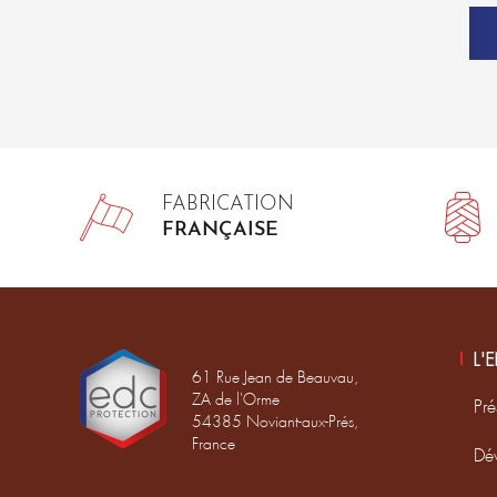
FABRICATION
FRANÇAISE
L'
61 Rue Jean de Beauvau,
ZA de l'Orme
Pré
54385 Noviant-aux-Prés,
France
Dé