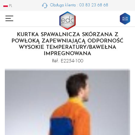
Obsługa klienta : 03 83 23 68 68
PL
PL
KURTKA SPAWALNICZA SKÓRZANA Z
POWŁOKĄ ZAPEWNIAJĄCĄ ODPORNOŚĆ
WYSOKIE TEMPERATURY/BAWEŁNA
IMPREGNOWANA
Réf. E2254-100