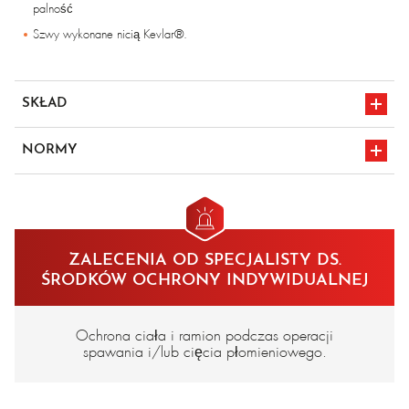
palność
Szwy wykonane nicią Kevlar®.
SKŁAD
Skóra dwoinowa z powłoką zapewniającą odporność na wysokie
NORMY
temperatury, z plecami wykonanymi w 100% z bawełny impregnowanej
środkiem zmniejszającym palność
en iso 11611 a1
oznakowanie CE
classe 1
ZALECENIA OD SPECJALISTY DS.
ŚRODKÓW OCHRONY INDYWIDUALNEJ
Ochrona ciała i ramion podczas operacji
spawania i/lub cięcia płomieniowego.