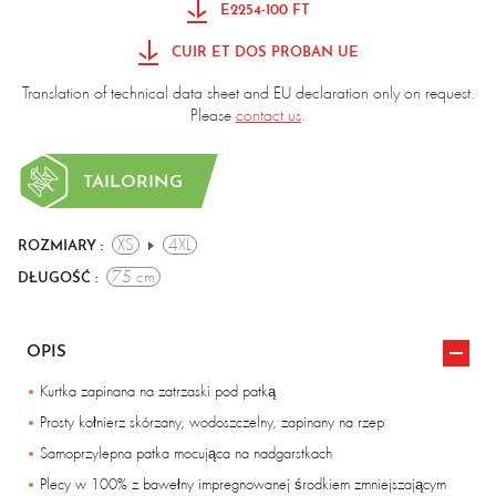
E2254-100 FT
CUIR ET DOS PROBAN UE
Translation of technical data sheet and EU declaration only on request.
Please
contact us
.
TAILORING
XS
4XL
ROZMIARY :
75 cm
DŁUGOŚĆ :
OPIS
Kurtka zapinana na zatrzaski pod patką
Prosty kołnierz skórzany, wodoszczelny, zapinany na rzep
Samoprzylepna patka mocująca na nadgarstkach
Plecy w 100% z bawełny impregnowanej środkiem zmniejszającym