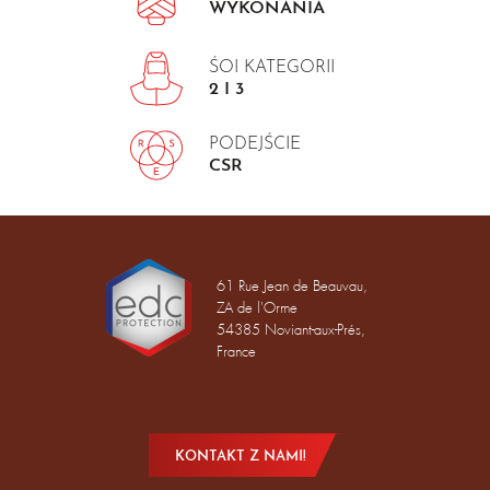
WYKONANIA
ŚOI KATEGORII
2 I 3
PODEJŚCIE
CSR
61 Rue Jean de Beauvau,
ZA de l'Orme
54385 Noviant-aux-Prés,
France
KONTAKT Z NAMI!