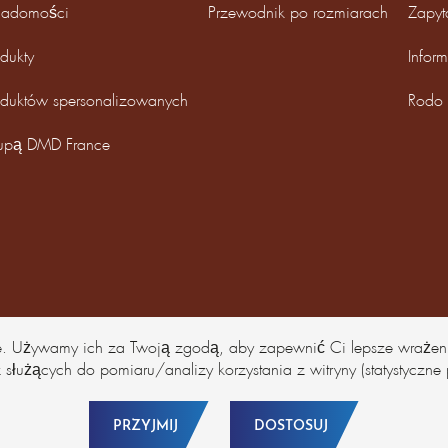
adomości
Przewodnik po rozmiarach
Zapyt
dukty
Infor
oduktów spersonalizowanych
Rodo
upą DMD France
kie. Używamy ich za Twoją zgodą, aby zapewnić Ci lepsze wrażeni
 służących do pomiaru/analizy korzystania z witryny (statystyczne p
PRZYJMIJ
DOSTOSUJ