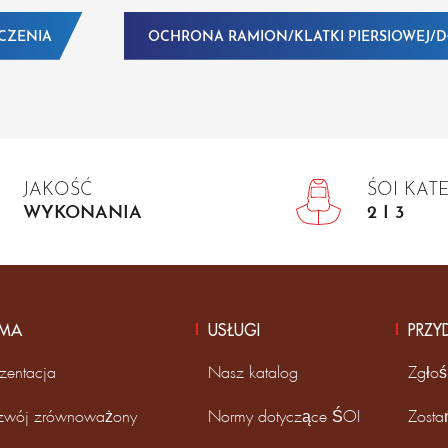
CZENIA
OCHRONA RAMION/KLATKI PIERSIOWEJ/
JAKOŚĆ
ŚOI KAT
WYKONANIA
2 I 3
RMA
USŁUGI
PRZY
zentacja
Nasz katalog
Zgłoś
zwój zrównoważony
Normy dotyczące ŚOI
Zosta