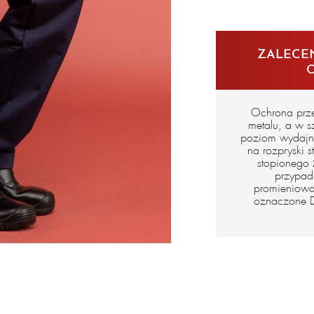
en iso 11
ZALECEN
oznakowa
Ochrona prze
metalu, a w 
poziom wydajn
na rozpryski 
stopionego
przypad
promieniowa
oznaczone D