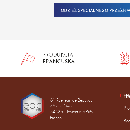
ODZIEŻ SPECJALNEGO PRZEZNA
PRODUKCJA
FRANCUSKA
FI
61 Rue Jean de Beauvau,
ZA de l'Orme
Pre
54385 Noviant-aux-Prés,
France
Ro