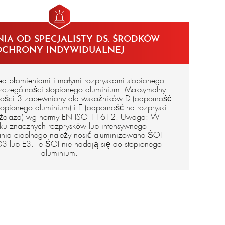
en iso 11612
611 a1 classe 1
A1A2/B1/C1/D3/E3/F1
IA OD SPECJALISTY DS. ŚRODKÓW
nie CE
OCHRONY INDYWIDUALNEJ
d płomieniami i małymi rozpryskami stopionego
szczególności stopionego aluminium. Maksymalny
ości 3 zapewniony dla wskaźników D (odporność
stopionego aluminium) i E (odporność na rozpryski
 żelaza) wg normy EN ISO 11612. Uwaga: W
ku znacznych rozprysków lub intensywnego
nia cieplnego należy nosić aluminizowane ŚOI
3 lub E3. Te ŚOI nie nadają się do stopionego
aluminium.