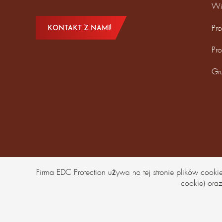
Wi
Pro
KONTAKT Z NAMI!
Pr
Gr
Firma EDC Protection używa na tej stronie plików coo
cookie) oraz
©EDCProtection 2026 - Wszelkie prawa zastrzeżone.