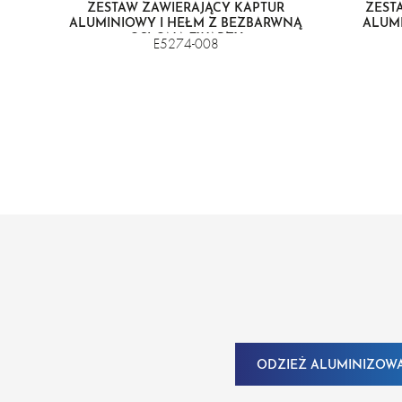
ZESTAW ZAWIERAJĄCY KAPTUR
ZEST
ALUMINIOWY I HEŁM Z BEZBARWNĄ
ALUMI
OSŁONĄ TWARZY
E5274-008
ODZIEŻ ALUMINIZOW