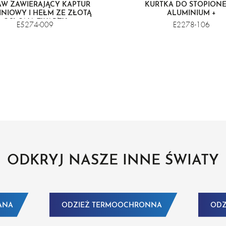
AW ZAWIERAJĄCY KAPTUR
KURTKA DO STOPION
NIOWY I HEŁM ZE ZŁOTĄ
ALUMINIUM +
OSŁONĄ TWARZY
E5274-009
E2278-106
ODKRYJ NASZE INNE ŚWIATY
ANA
ODZIEŻ TERMOOCHRONNA
ODZ