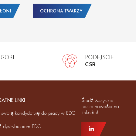
DŁONI
OCHRONA TWARZY
EGORII
PODEJŚCIE
CSR
DATNE LINKI
Śledź wszystkie
nasze nowości na
linkedin!
 swoją kandydaturę do pracy w EDC
ń dystrybutorem EDC