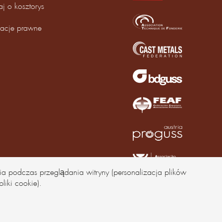
aj o kosztorys
macje prawne
a podczas przeglądania witryny (personalizacja plików
liki cookie).
Projekt