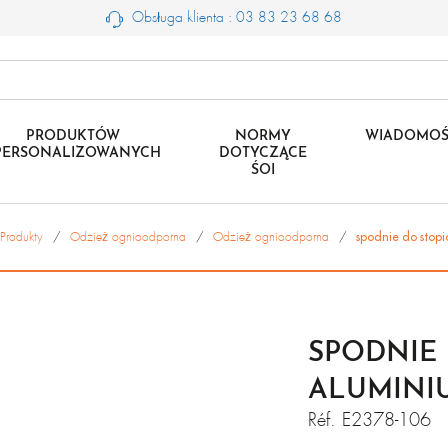
Obsługa klienta : 03 83 23 68 68
PRODUKTÓW
NORMY
WIADOMOŚ
PERSONALIZOWANYCH
DOTYCZĄCE
ŚOI
Produkty
Odzież ognioodporna
Odzież ognioodporna
spodnie do stop
SPODNIE
ALUMINI
Réf.
E2378-106