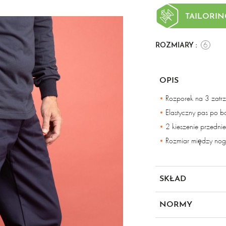
TAILORIN
6
ROZMIARY :
OPIS
Rozporek na 3 zatrz
Elastyczny pas po b
2 kieszenie przedn
Rozmiar między no
SKŁAD
43% bawełna 30% akr
NORMY
satynowany materiał