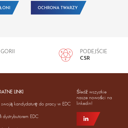
DŁONI
OCHRONA TWARZY
EGORII
PODEJŚCIE
CSR
DATNE LINKI
Śledź wszystkie
nasze nowości na
linkedin!
 swoją kandydaturę do pracy w EDC
ń dystrybutorem EDC