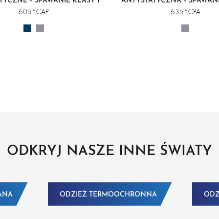
TYCZNE – SPAWANIE KLASY 1
ANTYSTATYCZNA – SPAWAN
2
605*CAP
635*CPA
ODKRYJ NASZE INNE ŚWIATY
ANA
ODZIEŻ TERMOOCHRONNA
ODZ