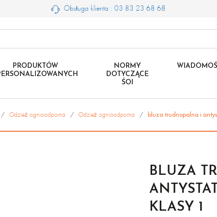
Obsługa klienta : 03 83 23 68 68
PRODUKTÓW
NORMY
WIADOMOŚ
PERSONALIZOWANYCH
DOTYCZĄCE
ŚOI
Odzież ognioodporna
Odzież ognioodporna
bluza trudnopalna i antys
BLUZA T
ANTYSTA
KLASY 1