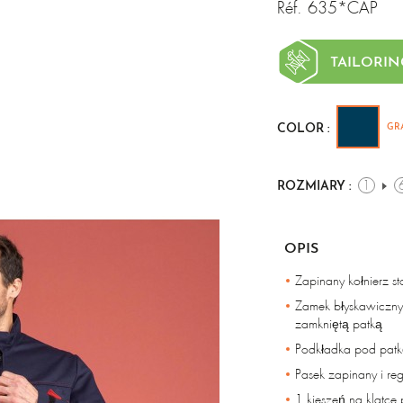
Réf.
635*CAP
TAILORIN
GR
COLOR :
1
ROZMIARY :
OPIS
Zapinany kołnierz st
Zamek błyskawiczny
zamkniętą patką
Podkładka pod pat
Pasek zapinany i r
1 kieszeń na klatce 