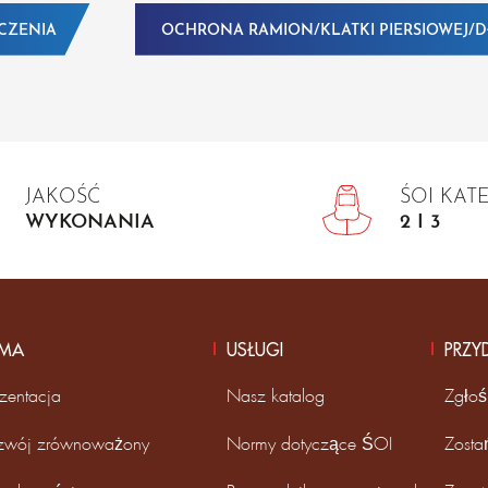
CZENIA
OCHRONA RAMION/KLATKI PIERSIOWEJ/
JAKOŚĆ
ŚOI KAT
WYKONANIA
2 I 3
RMA
USŁUGI
PRZY
zentacja
Nasz katalog
Zgłoś
zwój zrównoważony
Normy dotyczące ŚOI
Zosta