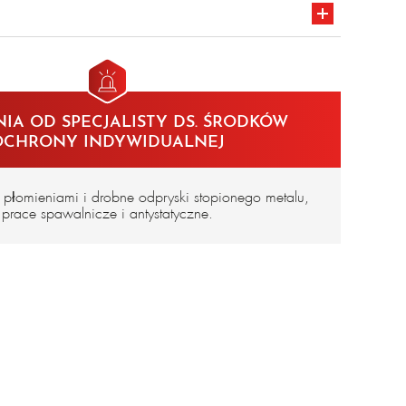
– 340 g/m²
nie CE
en iso 11611 a1 classe 1
1612
IA OD SPECJALISTY DS. ŚRODKÓW
en 1149-5
1/e2/f1
OCHRONY INDYWIDUALNEJ
płomieniami i drobne odpryski stopionego metalu,
prace spawalnicze i antystatyczne.