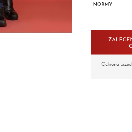
NORMY
wysoką temperaturę 
oznakowa
en iso 1
ZALECEN
a1/b1/c
Ochrona przed 