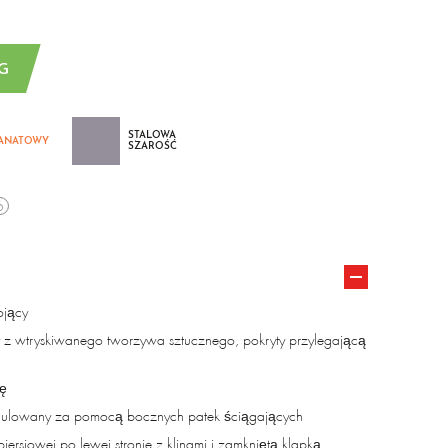
G
STALOWA
ANATOWY
SZAROŚĆ
6
ojący
 z wtryskiwanego tworzywa sztucznego, pokryty przylegającą
kę
egulowany za pomocą bocznych patek ściągających
piersiowej po lewej stronie z klinami i zamkniętą klapką