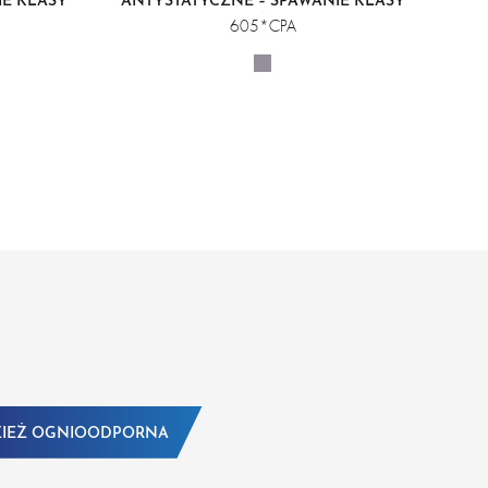
IE KLASY
ANTYSTATYCZNE – SPAWANIE KLASY
2
605*CPA
IEŻ OGNIOODPORNA