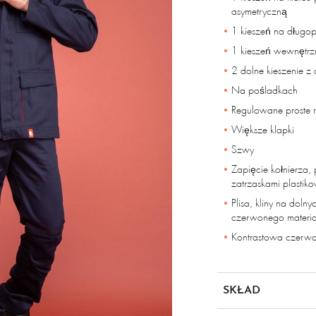
asymetryczną
1 kieszeń na długopi
1 kieszeń wewnętrzn
2 dolne kieszenie z
Na pośladkach
Regulowane proste 
Większe klapki
Szwy
Zapięcie kołnierza, p
zatrzaskami plastik
Plisa, kliny na doln
czerwonego materia
Kontrastowa czerwon
SKŁAD
99% bawełna, 1% mat