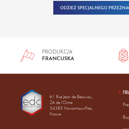
ODZIEŻ SPECJALNEGO PRZEZNA
PRODUKCJA
FRANCUSKA
FI
61 Rue Jean de Beauvau,
ZA de l'Orme
Pre
54385 Noviant-aux-Prés,
France
Ro