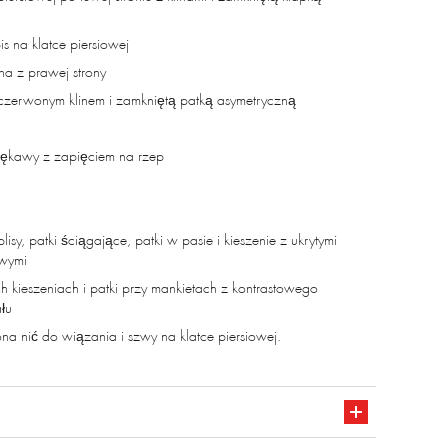
s na klatce piersiowej
a z prawej strony
 czerwonym klinem i zamkniętą patką asymetryczną
rękawy z zapięciem na rzep
lisy, patki ściągające, patki w pasie i kieszenie z ukrytymi
owymi
ych kieszeniach i patki przy mankietach z kontrastowego
łu
a nić do wiązania i szwy na klatce piersiowej.
eriał karbonowy z powłoką zapewniającą odporność na