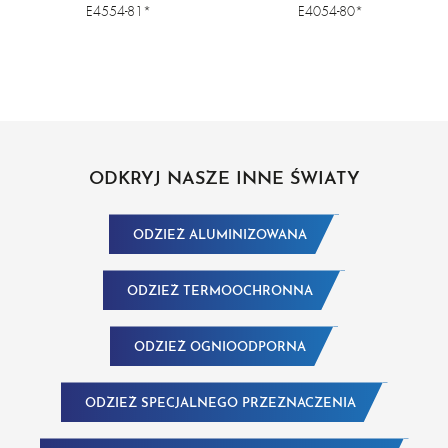
ODPORNOŚĆ NA WYSOKIE
ZAPEWNIAJĄCĄ ODPORNOŚĆ
E4554-81*
E4054-80*
TEMPERATURY I RĘKAWAMI
NA WYSOKIE TEMPERATURY I
ALUMINIZOWANYMI
WIERZCHEM
ALUMINIZOWANYM
ODKRYJ NASZE INNE ŚWIATY
ODZIEŻ ALUMINIZOWANA
ODZIEŻ TERMOOCHRONNA
ODZIEŻ OGNIOODPORNA
ODZIEŻ SPECJALNEGO PRZEZNACZENIA