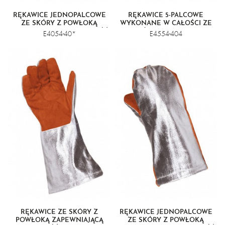
RĘKAWICE JEDNOPALCOWE
RĘKAWICE 5-PALCOWE
ZE SKÓRY Z POWŁOKĄ
WYKONANE W CAŁOŚCI ZE
ZAPEWNIAJĄCĄ ODPORNOŚĆ
SKÓRY Z POWŁOKĄ
E4054-40*
E4554-404
NA WYSOKIE TEMPERATURY I
ZAPEWNIAJĄCĄ ODPORNOŚĆ
RĘKAWAMI ZE SKÓRY
NA WYSOKIE TEMPERATURY
DWOINOWEJ
RĘKAWICE ZE SKÓRY Z
RĘKAWICE JEDNOPALCOWE
POWŁOKĄ ZAPEWNIAJĄCĄ
ZE SKÓRY Z POWŁOKĄ