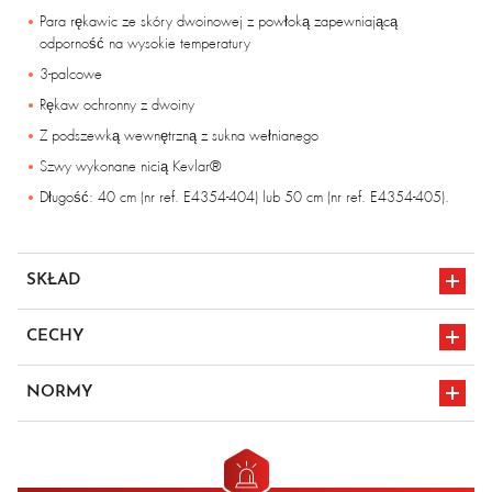
Para rękawic ze skóry dwoinowej z powłoką zapewniającą
odporność na wysokie temperatury
3-palcowe
Rękaw ochronny z dwoiny
Z podszewką wewnętrzną z sukna wełnianego
Szwy wykonane nicią Kevlar®
Długość: 40 cm (nr ref. E4354-404) lub 50 cm (nr ref. E4354-405).
SKŁAD
Dwoina z powłoką zapewniającą odporność na wysokie
CECHY
temperaturyRękawy z dwoinyZ podszewką wewnętrzną z sukna
wełnianego
Ochrona 250°C
NORMY
oznakowanie CE
en 407 4131x4