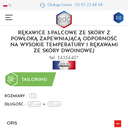
Obsługa klienta : 03 83 23 68 68
PL
PL
RĘKAWICE 3-PALCOWE ZE SKÓRY Z
POWŁOKĄ ZAPEWNIAJĄCĄ ODPORNOŚĆ
NA WYSOKIE TEMPERATURY I RĘKAWAMI
ZE SKÓRY DWOINOWEJ
Réf. E4354-40*
TAILORING
10
ROZMIARY :
40 cm
50 cm
DŁUGOŚĆ :
OPIS