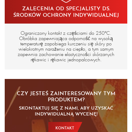
en 388 3122
ZALECENIA OD SPECJALISTY DS.
ŚRODKÓW OCHRONY INDYWIDUALNEJ
Ograniczony kontakt z częściami do 250°C.
Obróbka zapewniająca odporność na wysoką
temperaturę zapobiega kurczeniu się skóry po
wielokrotnym narażeniu na ciepło, a tym samym
zapewnia zachowanie elastyczności skórzanych
rękawic i rękawic jednopalcowych.
CZY JESTEŚ ZAINTERESOWANY TYM
PRODUKTEM?
SKONTAKTUJ SIĘ Z NAMI, ABY UZYSKAĆ
INDYWIDUALNĄ WYCENĘ!
KONTAKT