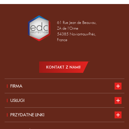
61 Rue Jean de Beauvau,
ZA de l'Orme
54385 Noviant-aux-Prés,
France
KONTAKT Z NAMI!
FIRMA
Prezentacja
USŁUGI
Rozwój zrównoważony
Nasz katalog
PRZYDATNE LINKI
Wiadomości
Normy dotyczące ŚOI
Zgłoś swoją kandydaturę do pracy w EDC