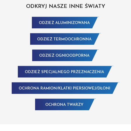
ODKRYJ NASZE INNE ŚWIATY
ODZIEŻ ALUMINIZOWANA
ODZIEŻ TERMOOCHRONNA
ODZIEŻ OGNIOODPORNA
ODZIEŻ SPECJALNEGO PRZEZNACZENIA
OCHRONA RAMION/KLATKI PIERSIOWEJ/DŁONI
OCHRONA TWARZY