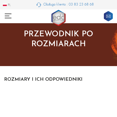
Obsługa klienta : 03 83 23 68 68
PL
PL
PRZEWODNIK PO
ROZMIARACH
ROZMIARY I ICH ODPOWIEDNIKI