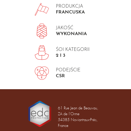
PRODUKCJA
FRANCUSKA
JAKOŚĆ
WYKONANIA
ŚOI KATEGORII
2 I 3
PODEJŚCIE
CSR
61 Rue Jean de Beauvau,
ZA de l'Orme
54385 Noviant-aux-Prés,
France