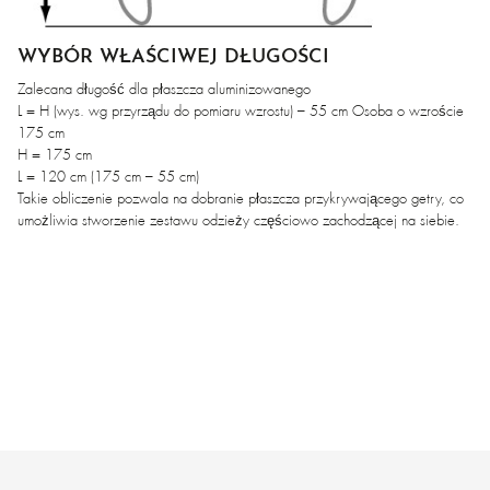
WYBÓR WŁAŚCIWEJ DŁUGOŚCI
Zalecana długość dla płaszcza aluminizowanego
L = H (wys. wg przyrządu do pomiaru wzrostu) – 55 cm Osoba o wzroście
175 cm
H = 175 cm
L = 120 cm (175 cm – 55 cm)
Takie obliczenie pozwala na dobranie płaszcza przykrywającego getry, co
umożliwia stworzenie zestawu odzieży częściowo zachodzącej na siebie.