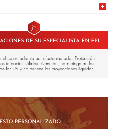
 el borde
marcado CE
CIONES DE SU ESPECIALISTA EN EPI
r el calor radiante por efecto radiador. Protección
jos impactos sólidos. Atención, no protege de los
i de los UV y no detiene las proyecciones líquidas.
ESTO PERSONALIZADO.