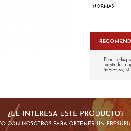
Tejido metálico
NORMAS
Tejido aluminizado en
EN 166
RECOMENDA
Permite disipa
contra los ba
infrarrojos, n
¿LE INTERESA ESTE PRODUCTO?
O CON NOSOTROS PARA OBTENER UN PRESUPU