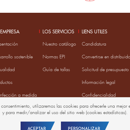
 EMPRESA
LOS SERVICIOS
LIENS UTILES
sentación
Nuestro catálogo
Candidatura
arrollo sostenible
Normas EPI
Convertirse en distribui
tualidad
Guía de tallas
Solicitud de presupuesto
oductos
Información legal
nfección a medida
Confidencialidad
u consentimiento, utilizaremos las cookies para ofrecerle una mejo
upo DMD France
y para medir/analizar el uso del sitio web (cookies estadísticas).
ACEPTAR
PERSONALIZAR