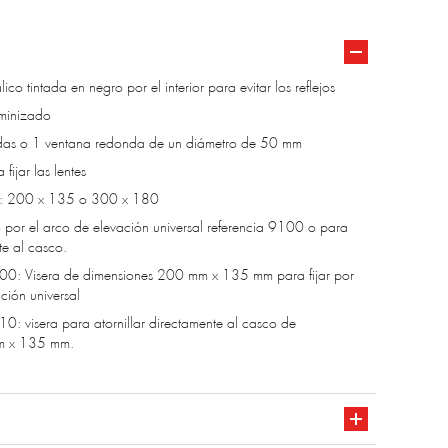
lico tintada en negro por el interior para evitar los reflejos
uminizado
das o 1 ventana redonda de un diámetro de 50 mm
fijar las lentes
): 200 x 135 o 300 x 180
 por el arco de elevación universal referencia 9100 o para
te al casco.
00: Visera de dimensiones 200 mm x 135 mm para fijar por
ación universal
0: visera para atornillar directamente al casco de
m x 135 mm.