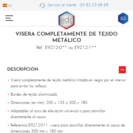
Servicio al cliente : 03 83 23 68 68
ES
ES
VISERA COMPLETAMENTE DE TEJIDO
METÁLICO
Réf. E9212-0** ou E9212-1**
DESCRIPCIÓN
Visera completamente de tejido metálico tintada en negro por el interior
para evitar los reflejos
Bordes de tejido aluminizado
Dimensiones (en mm): 200 x 135 o 300 x 180
Adaptables al arco de elevación universal o para atornillar
directamente al casco
Referencia E9212-011: visera para atornillar directamente al casco de
dimensiones 300 mm x 180 mm