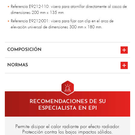
Referencia E9212-110: visera para atornillar directamente al casco de
dimensiones 200 mm x 135 mm
Referencia E9212-001: visera para fijar con clip en el arco de
elevación universal de dimensiones 300 mm x 180 mm.
COMPOSICIÓN
Completamente de tejido metálico
NORMAS
Tejido aluminizado en el borde
EN 166
marcado CE
RECOMENDACIONES DE SU
ESPECIALISTA EN EPI
Permite disipar el calor radiante por efecto radiador.
Protección contra los bajos impactos sólidos.