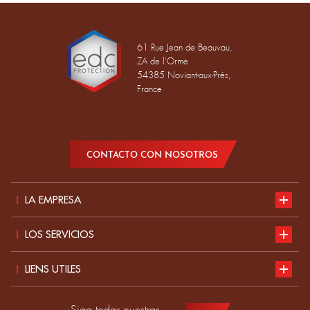
61 Rue Jean de Beauvau,
ZA de l'Orme
54385 Noviant-aux-Prés,
France
CONTACTO CON NOSOTROS
LA EMPRESA
Presentación
LOS SERVICIOS
Desarrollo sostenible
Nuestro catálogo
LIENS UTILES
Actualidad
Normas EPI
Candidatura
¡Siga todas nuestras