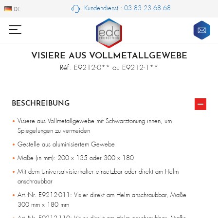
Kundendienst : 03 83 23 68 68
DE
DE
VISIERE AUS VOLLMETALLGEWEBE
Réf. E9212-0** ou E9212-1**
BESCHREIBUNG
Visiere aus Vollmetallgewebe mit Schwarztönung innen, um
Spiegelungen zu vermeiden
Gestelle aus aluminisiertem Gewebe
Maße (in mm): 200 x 135 oder 300 x 180
Mit dem Universalvisierhalter einsetzbar oder direkt am Helm
anschraubbar
Art.-Nr. E9212-011: Visier direkt am Helm anschraubbar, Maße
300 mm x 180 mm