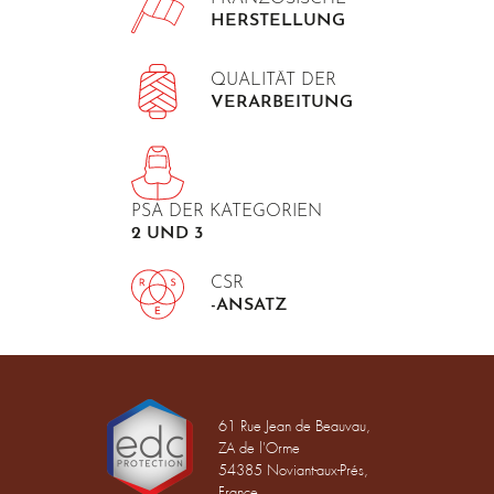
HERSTELLUNG
QUALITÄT DER
VERARBEITUNG
PSA DER KATEGORIEN
2 UND 3
CSR
-ANSATZ
61 Rue Jean de Beauvau,
ZA de l'Orme
54385 Noviant-aux-Prés,
France