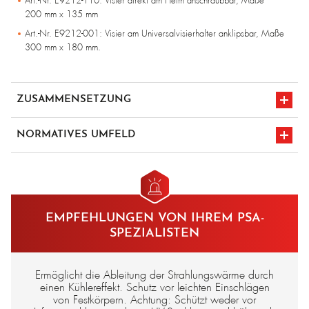
Art.-Nr. E9212-110: Visier direkt am Helm anschraubbar, Maße
200 mm x 135 mm
Art.-Nr. E9212-001: Visier am Universalvisierhalter anklipsbar, Maße
300 mm x 180 mm.
ZUSAMMENSETZUNG
Vollmetallgewebe
NORMATIVES UMFELD
Gestell aus aluminisiertem Gewebe
EN 166
CE-Kennzeichnung
EMPFEHLUNGEN VON IHREM PSA-
SPEZIALISTEN
Ermöglicht die Ableitung der Strahlungswärme durch
einen Kühlereffekt. Schutz vor leichten Einschlägen
von Festkörpern. Achtung: Schützt weder vor