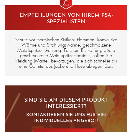
Para-Aramid 500 g/m², ohne Futter (Art.-Nr. E2300-000)
EMPFEHLUNGEN VON IHREM PSA-
Para-Aramid 500 g/m², Futter aus flammhemmender Baumwolle (Art.-Nr.
SPEZIALISTEN
E2300-100)
Carbon/Para-Aramid 340 g/m², ohne Futter (Art.-Nr. E2317-000)
Schutz vor thermischen Risiken: Flammen, konvektive
Wärme und Strahlungswärme, geschmolzene
Carbon/Para-Aramid 520 g/m², ohne Futter (Art.-Nr. E2318-000)
Metallspritzer. Achtung: Falls ein Risiko für größere
geschmolzene Metallspritzer besteht, sollten Sie
Carbon/Para-Aramid 520 g/m², Futter aus flammhemmender Baumwolle
Kleidung (Mantel) bevorzugen, die sich schneller als
(Art.-Nr. E2318-100)
eine Garnitur aus Jacke und Hose ablegen lässt.
Carbon/Para-Aramid 680 g/m², ohne Futter (Art.-Nr. E2319-000)
Carbon/Para-Aramid 680 g/m², Futter aus flammhemmender Baumwolle
(Art.-Nr. E2319-100)
SIND SIE AN DIESEM PRODUKT
INTERESSIERT?
KONTAKTIEREN SIE UNS FÜR EIN
INDIVIDUELLES ANGEBOT!