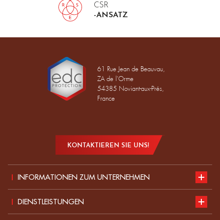
CSR
-ANSATZ
61 Rue Jean de Beauvau,
ZA de l'Orme
54385 Noviant-aux-Prés,
France
KONTAKTIEREN SIE UNS!
INFORMATIONEN ZUM UNTERNEHMEN
Vorstellung
DIENSTLEISTUNGEN
Nachhaltige Entwicklung
Unser Katalog