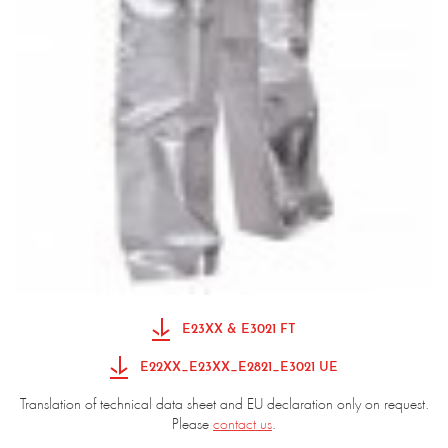
E23XX & E3021 FT
E22XX_E23XX_E2821_E3021 UE
Translation of technical data sheet and EU declaration only on request.
Please
contact us
.