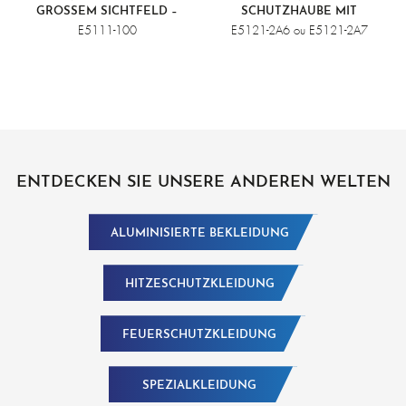
GROSSEM SICHTFELD – F
SCHUTZHAUBE MIT
ARBLOS E5111-100 ODER V
HOCHKLAPPBAREM VISIER
E5111-100
E5121-2A6 ou E5121-2A7
ERGOLDET E5111-101
ENTDECKEN SIE UNSERE ANDEREN WELTEN
ALUMINISIERTE BEKLEIDUNG
HITZESCHUTZKLEIDUNG
FEUERSCHUTZKLEIDUNG
SPEZIALKLEIDUNG