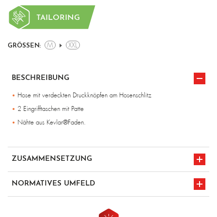
TAILORING
M
XXL
GRÖSSEN:
BESCHREIBUNG
Hose mit verdeckten Druckknöpfen am Hosenschlitz
2 Eingrifftaschen mit Patte
Nähte aus Kevlar®­Faden.
ZUSAMMENSETZUNG
Molton 430 g/m², Rücken aus Gewebe E2D2C (Art.-Nr. E3021)
NORMATIVES UMFELD
Molton 430 g/m², Futter aus flammhemmender Baumwolle (Art.-Nr.
E2321-100)
CE-Kennzeichnung
en iso 11612