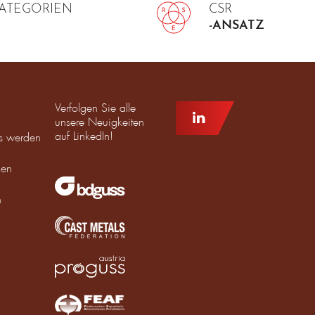
KATEGORIEN
CSR
-ANSATZ
Verfolgen Sie alle
unsere Neuigkeiten
auf LinkedIn!
ms werden
den
n