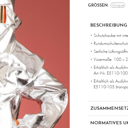
Unique
GRÖSSEN:
BESCHREIBUNG
Schutzhaube mit inte
Rundumschulterschut
Seitliche Lüftungsöff
Visiermaße: 100 x
Erhältlich als Ausführ
Art.-Nr. E5110-100 
Erhältlich als Ausführ
E5110-105 (transpar
ZUSAMMENSET
Aluminisiertes Para-A
NORMATIVES U