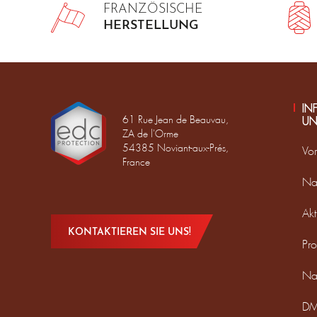
FRANZÖSISCHE
HERSTELLUNG
IN
61 Rue Jean de Beauvau,
UN
ZA de l'Orme
54385 Noviant-aux-Prés,
Vor
France
Na
Akt
KONTAKTIEREN SIE UNS!
Pro
Na
DM