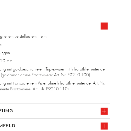
griertem verstellbarem Helm
z
nungen
 220 mm
ung mit goldbeschichtetem Triplexvisier mit Infrarotfilter unter der
(goldbeschichtete Ersatzvisiere: Art.-Nr. E9210-100)
ung mit transparentem Visier ohne Infrarotfilter unter der Art.-Nr.
ente Ersatzvisiere: Art.-Nr. E9210-110).
ZUNG
ramid – 500 g/m²
MFELD