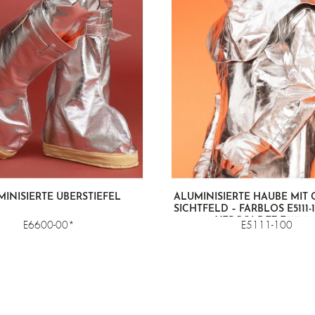
INISIERTE ÜBERSTIEFEL
ALUMINISIERTE HAUBE MIT G
ICHTFELD – FARBLOS E5111-1
ERGOLDET E5111-101
E6600-00*
E5111-100