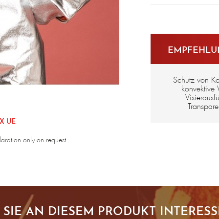
en iso 1
A1/B1/
EMPFEHLUN
Schutz von Ko
konvektive
Visierausf
Transparen
XX UE
laration only on request.
 SIE AN DIESEM PRODUKT INTERESS