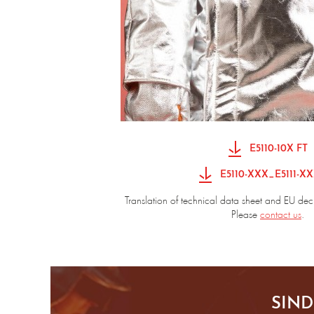
E5110-10X FT
E5110-XXX_E5111-X
Translation of technical data sheet and EU dec
Please
contact us
.
SIND