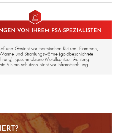
1612
CE-Kennzeichnung
C3/D3/E3/F0
GEN VON IHREM PSA-SPEZIALISTEN
pf und Gesicht vor thermischen Risiken: Flammen,
 Wärme und Strahlungswärme (goldbeschichtete
ührung), geschmolzene Metallspritzer. Achtung:
te Visiere schützen nicht vor Infrarotstrahlung.
IERT?