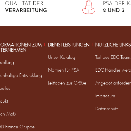
QUALITÄT DER
PSA DER 
VERARBEITUNG
2 UND 3
FORMATIONEN ZUM
DIENSTLEISTUNGEN
NÜTZLICHE LINKS
TERNEHMEN
Unser Katalog
Teil des EDC-Tea
stellung
Normen für PSA
EDC-Händler wer
chhaltige Entwicklung
Leitfaden zur Größe
Angebot anforder
uelles
Impressum
dukt
Datenschutz
ch Maß
D France Gruppe