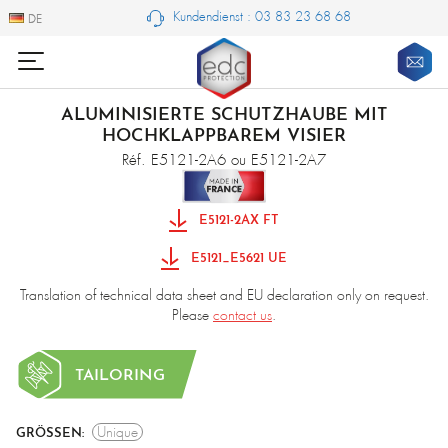
Kundendienst : 03 83 23 68 68
DE
DE
ALUMINISIERTE SCHUTZHAUBE MIT
HOCHKLAPPBAREM VISIER
Réf. E5121-2A6 ou E5121-2A7
E5121-2AX FT
E5121_E5621 UE
Translation of technical data sheet and EU declaration only on request.
Please
contact us
.
TAILORING
Unique
GRÖSSEN: