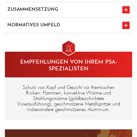
ZUSAMMENSETZUNG
Carbon-/Para-Aramid-Molton – 430 g/m²
NORMATIVES UMFELD
en iso 11612
CE-Kennzeichnung
A1/B1/C4/D3/E3/F1
EMPFEHLUNGEN VON IHREM PSA-
SPEZIALISTEN
Schutz von Kopf und Gesicht vor thermischen
Risiken: Flammen, konvektive Wärme und
Strahlungswärme (goldbeschichtete
Visierausführung), geschmolzene Metallspritzer und
insbesondere geschmolzenes Aluminium.