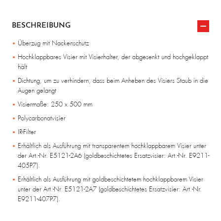
BESCHREIBUNG
Überzug mit Nackenschutz
Hochklappbares Visier mit Visierhalter, der abgesenkt und hochgeklappt
hält
Dichtung, um zu verhindern, dass beim Anheben des Visiers Staub in die
Augen gelangt
Visiermaße: 250 x 500 mm
Polycarbonatvisier
IR-Filter
Erhältlich als Ausführung mit transparentem hochklappbarem Visier unter
der Art.-Nr. E5121-2A6 (goldbeschichtetes Ersatzvisier: Art.-Nr. E9211-
405P7).
Erhältlich als Ausführung mit goldbeschichtetem hochklappbarem Visier
unter der Art.-Nr. E5121-2A7 (goldbeschichtetes Ersatzvisier: Art.-Nr.
E9211-407P7).