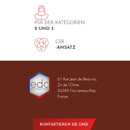
PSA DER KATEGORIEN
2 UND 3
CSR
-ANSATZ
61 Rue Jean de Beauvau,
ZA de l'Orme
54385 Noviant-aux-Prés,
France
KONTAKTIEREN SIE UNS!