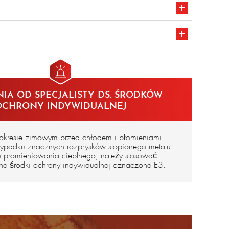
nowanej środkiem zmniejszającym palność – 340 g/m²
oznakowanie CE
IA OD SPECJALISTY DS. ŚRODKÓW
OCHRONY INDYWIDUALNEJ
kresie zimowym przed chłodem i płomieniami.
ypadku znacznych rozprysków stopionego metalu
go promieniowania cieplnego, należy stosować
ne środki ochrony indywidualnej oznaczone E3.