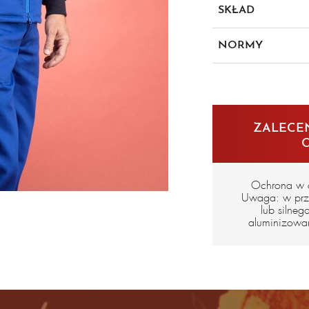
SKŁAD
100% bawełny impreg
NORMY
Podszewka pikowana
en 533
ZALECEN
Ochrona w o
Uwaga: w prz
lub silne
aluminizowa