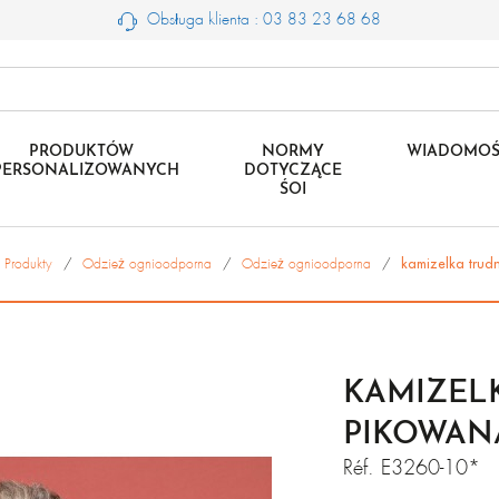
Obsługa klienta : 03 83 23 68 68
PRODUKTÓW
NORMY
WIADOMOŚ
PERSONALIZOWANYCH
DOTYCZĄCE
ŚOI
Produkty
Odzież ognioodporna
Odzież ognioodporna
kamizelka trud
KAMIZEL
PIKOWAN
Réf.
E3260-10*