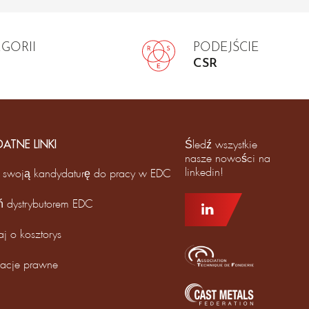
EGORII
PODEJŚCIE
CSR
DATNE LINKI
Śledź wszystkie
nasze nowości na
linkedin!
 swoją kandydaturę do pracy w EDC
ń dystrybutorem EDC
aj o kosztorys
macje prawne