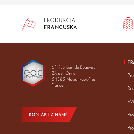
PRODUKCJA
FRANCUSKA
FI
61 Rue Jean de Beauvau,
ZA de l'Orme
Pre
54385 Noviant-aux-Prés,
France
Ro
Wi
Pro
KONTAKT Z NAMI!
Pr