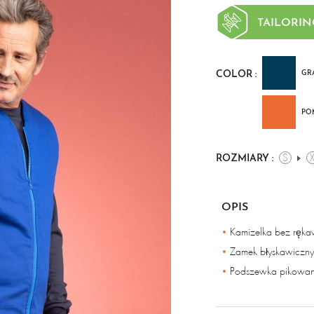
TAILORIN
GR
COLOR :
PO
S
ROZMIARY :
OPIS
Kamizelka bez ręk
Zamek błyskawiczn
Podszewka pikowana