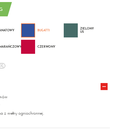
G
ZIELONY
ANATOWY
BUGATTI
US
MARAŃCZOWY
CZERWONY
XXL
awów
y
 z wełny ogniochronnej.