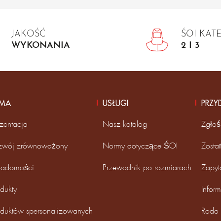
JAKOŚĆ
ŚOI KAT
WYKONANIA
2 I 3
RMA
USŁUGI
PRZY
zentacja
Nasz katalog
Zgłoś
zwój zrównoważony
Normy dotyczące ŚOI
Zosta
adomości
Przewodnik po rozmiarach
Zapyt
dukty
Infor
oduktów spersonalizowanych
Rodo