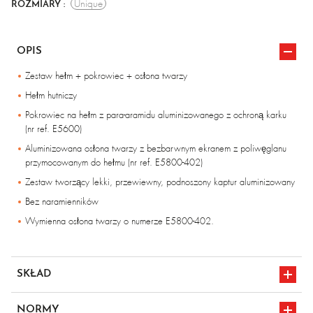
Unique
ROZMIARY :
OPIS
Zestaw hełm + pokrowiec + osłona twarzy
Hełm hutniczy
Pokrowiec na hełm z para-aramidu aluminizowanego z ochroną karku
(nr ref. E5600)
Aluminizowana osłona twarzy z bezbarwnym ekranem z poliwęglanu
przymocowanym do hełmu (nr ref. E5800-402)
Zestaw tworzący lekki, przewiewny, podnoszony kaptur aluminizowany
Bez naramienników
Wymienna osłona twarzy o numerze E5800-402.
SKŁAD
Para-aramid aluminizowany – 500 g/m²
NORMY
Osłona z poliwęglanu