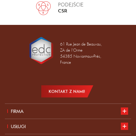
PODEJŚCIE
CSR
61 Rue Jean de Beauvau,
ZA de l'Orme
54385 Noviant-aux-Prés,
France
KONTAKT Z NAMI!
FIRMA
Prezentacja
USŁUGI
Rozwój zrównoważony