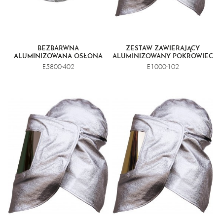
BEZBARWNA
ZESTAW ZAWIERAJĄCY
ALUMINIZOWANA OSŁONA
ALUMINIZOWANY POKROWIEC
TWARZY
+ HEŁM + ZŁOTĄ OSŁONĘ
E5800-402
E1000-102
TWARZY