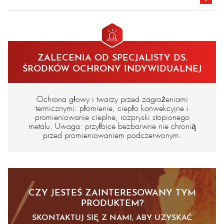
en iso 11612
oznakowanie CE
A1/B1/C3/D3/E3
ZALECENIA OD SPECJALISTY DS.
ŚRODKÓW OCHRONY INDYWIDUALNEJ
Ochrona głowy i twarzy przed zagrożeniami
termicznymi: płomienie, ciepło konwekcyjne i
promieniowanie cieplne, rozpryski stopionego
metalu. Uwaga: przyłbice bezbarwne nie chronią
przed promieniowaniem podczerwonym.
CZY JESTEŚ ZAINTERESOWANY TYM
PRODUKTEM?
SKONTAKTUJ SIĘ Z NAMI, ABY UZYSKAĆ