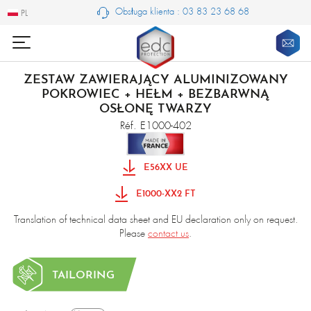
Obsługa klienta : 03 83 23 68 68
PL
PL
ZESTAW ZAWIERAJĄCY ALUMINIZOWANY
POKROWIEC + HEŁM + BEZBARWNĄ
OSŁONĘ TWARZY
Réf. E1000-402
E56XX UE
E1000-XX2 FT
Translation of technical data sheet and EU declaration only on request.
Please
contact us
.
TAILORING