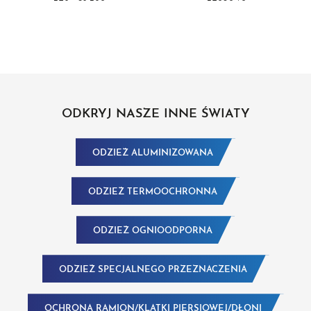
KURTKĄ/SPODNIAMI
ODKRYJ NASZE INNE ŚWIATY
ODZIEŻ ALUMINIZOWANA
ODZIEŻ TERMOOCHRONNA
ODZIEŻ OGNIOODPORNA
ODZIEŻ SPECJALNEGO PRZEZNACZENIA
OCHRONA RAMION/KLATKI PIERSIOWEJ/DŁONI