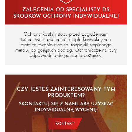
ZALECENIA OD SPECJALISTY DS.
ŚRODKÓW OCHRONY INDYWIDUALNEJ
Ochrona kostki i stopy przed zagrożeniami
termicznymi: płomienie, ciepło konwekcyjne i
promieniowanie cieplne, rozpryski stopionego
metalu, do gorących podłóg. Ochraniacze na buty
odpowiednie do gaszenia pożarów.
CZY JESTEŚ ZAINTERESOWANY TYM
PRODUKTEM?
SKONTAKTUJ SIĘ Z NAMI, ABY UZYSKAĆ
INDYWIDUALNĄ WYCENĘ!
KONTAKT