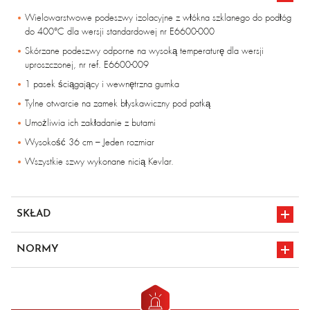
Wielowarstwowe podeszwy izolacyjne z włókna szklanego do podłóg
do 400°C dla wersji standardowej nr E6600-000
Skórzane podeszwy odporne na wysoką temperaturę dla wersji
uproszczonej, nr ref. E6600-009
1 pasek ściągający i wewnętrzna gumka
Tylne otwarcie na zamek błyskawiczny pod patką
Umożliwia ich zakładanie z butami
Wysokość 36 cm – Jeden rozmiar
Wszystkie szwy wykonane nicią Kevlar.
SKŁAD
Para-aramid aluminizowany – 500 g/m²
NORMY
Wielowarstwowe podeszwy izolacyjne z włókna szklanego w
wersji standardowej
en iso 11612
Skórzane podeszwy odporne na wysoką temperaturę dla wersji
oznakowanie CE
A1/B1/C4/D3/E3/F1
uproszczonej