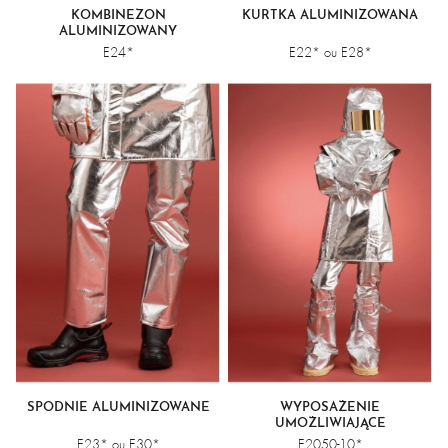
KOMBINEZON
KURTKA ALUMINIZOWANA
ALUMINIZOWANY
E24*
E22* ou E28*
SPODNIE ALUMINIZOWANE
WYPOSAŻENIE
UMOŻLIWIAJĄCE
PODCHODZENIE DO OGNIA Z
E23* ou E30*
E2050-10*