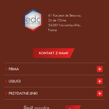
61 Rue Jean de Beauvau,
ZA de l'Orme
54385 Noviant-aux-Prés,
France
KONTAKT Z NAMI!
FIRMA
Prezentacja
USŁUGI
Rozwój zrównoważony
Nasz katalog
PRZYDATNE LINKI
Wiadomości
Normy dotyczące ŚOI
Zgłoś swoją kandydaturę do pracy w EDC
Śledź wszystkie
Produkty