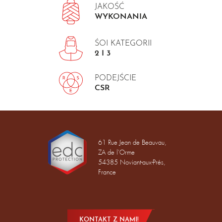
JAKOŚĆ
WYKONANIA
ŚOI KATEGORII
2 I 3
PODEJŚCIE
CSR
61 Rue Jean de Beauvau,
ZA de l'Orme
54385 Noviant-aux-Prés,
France
KONTAKT Z NAMI!