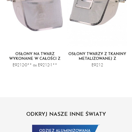
OSŁONY NA TWARZ
OSŁONY TWARZY Z TKANINY
WYKONANE W CAŁOŚCI Z
METALIZOWANEJ Z
METALU
OKIENKIEM
E9212-0** ou E9212-1**
E9212
ODKRYJ NASZE INNE ŚWIATY
ODZIEŻ ALUMINIZOWANA