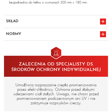
bezpośrednio do hełmu o wymiarach 300 mm x 180 mm.
SKŁAD
poliwęglan z powłoką zabezpieczającą przed zarysowaniami
NORMY
oznakowanie CE
EN 166
ZALECENIA OD SPECJALISTY DS.
ŚRODKÓW OCHRONY INDYWIDUALNEJ
Umożliwia rozpraszanie ciepła promieniowania
przez efekt chłodnicy. Ochrona przed słabymi
uderzeniami ciał stałych. Uwaga, nie chroni przed
promieniowaniem podczerwonym ani UV i nie
zatrzymuje rozprysków cieczy.