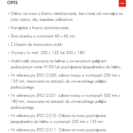
OPIS
Osłony na twarz z tkaniny metalizowanej, barwionej od wewnątrz na
kolor czarny, aby zapobiec odblaskom
Krawędzie z tkaniny aluminizowanej
Dwa okienka o wymiarach 60 x 60 mm
Z klipsami do mocowania szybki
Wymiary (w mm): 200 x 135 lub 300 x 180
Możliwość stosowania na hełmie z uniwersalnym pałąkiem
podnoszonym numer 9100 lub przykręcenia bezpośrednio do hełmu.
Nr referencyjny E9212-200: osłona twarzy o wymiarach 200 mm x
135 mm, mocowana na zatrzaski do uniwersalnego pałąka
podnoszonego
Nr referencyjny E9212-201: osłona twarzy o wymiarach 300 mm x
180 mm, mocowana na zatrzaski do uniwersalnego pałąka
podnoszonego
Nr referencyjny E9212-210: Osłona na twarz przykręcana
bezpośrednio do hełmu o wymiarach 200 mm x 135 mm
Nr referencyjny E9212-211: Osłona na twarz przykręcana