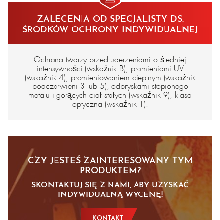
ZALECENIA OD SPECJALISTY DS.
ŚRODKÓW OCHRONY INDYWIDUALNEJ
Ochrona twarzy przed uderzeniami o średniej
intensywności (wskaźnik B), promieniami UV
(wskaźnik 4), promieniowaniem cieplnym (wskaźnik
podczerwieni 3 lub 5), odpryskami stopionego
metalu i gorących ciał stałych (wskaźnik 9), klasa
optyczna (wskaźnik 1).
CZY JESTEŚ ZAINTERESOWANY TYM
PRODUKTEM?
SKONTAKTUJ SIĘ Z NAMI, ABY UZYSKAĆ
INDYWIDUALNĄ WYCENĘ!
KONTAKT