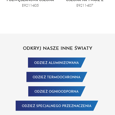
POLIWĘGLANOWA OSŁONA
OSŁONA NA TWARZ Z
TWARZY Z OSŁONĄ
OSŁONĄ PODBRÓDKA
E9211-405
E9211-407
PODBRÓDKA
ODKRYJ NASZE INNE ŚWIATY
ODZIEŻ ALUMINIZOWANA
ODZIEŻ TERMOOCHRONNA
ODZIEŻ OGNIOODPORNA
ODZIEŻ SPECJALNEGO PRZEZNACZENIA