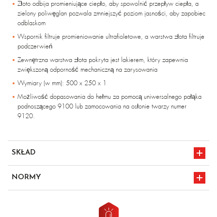
Złoto odbija promieniujące ciepło, aby spowolnić przepływ ciepła, a
zielony poliwęglan pozwala zmniejszyć poziom jasności, aby zapobiec
odblaskom
Wspornik filtruje promieniowanie ultrafioletowe, a warstwa złota filtruje
podczerwień
Zewnętrzna warstwa złota pokryta jest lakierem, który zapewnia
zwiększoną odporność mechaniczną na zarysowania
Wymiary (w mm): 500 x 250 x 1
Możliwość dopasowania do hełmu za pomocą uniwersalnego pałąka
podnoszącego 9100 lub zamocowania na osłonie twarzy numer
9120.
SKŁAD
Poliester powlekany
NORMY
EN 166
oznakowanie CE