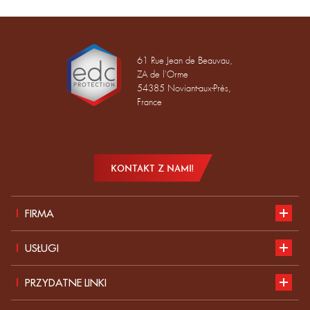
61 Rue Jean de Beauvau,
ZA de l'Orme
54385 Noviant-aux-Prés,
France
KONTAKT Z NAMI!
FIRMA
Prezentacja
USŁUGI
Rozwój zrównoważony
Nasz katalog
PRZYDATNE LINKI
Wiadomości
Normy dotyczące ŚOI
Zgłoś swoją kandydaturę do pracy w EDC