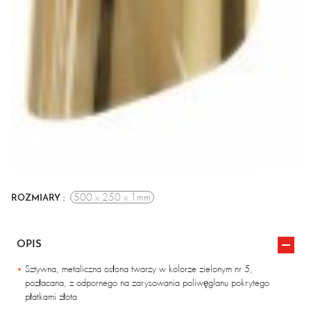
500 x 250 x 1mm
ROZMIARY :
OPIS
Sztywna, metaliczna osłona twarzy w kolorze zielonym nr 5,
pozłacana, z odpornego na zarysowania poliwęglanu pokrytego
płatkami złota