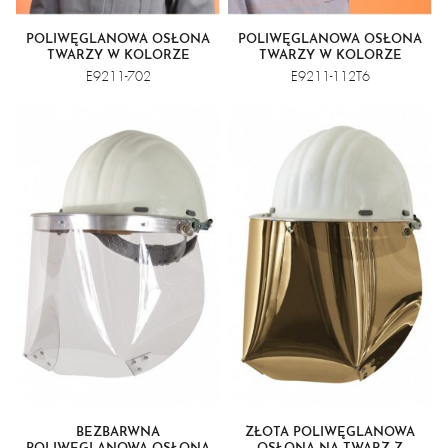
POLIWĘGLANOWA OSŁONA
POLIWĘGLANOWA OSŁONA
TWARZY W KOLORZE
TWARZY W KOLORZE
ZIELONYM NR 5
ZIELONYM NR 6, POZŁACANA
E9211-702
E9211-112T6
BEZBARWNA
ZŁOTA POLIWĘGLANOWA