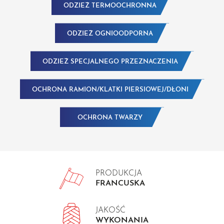
ODZIEŻ TERMOOCHRONNA
ODZIEŻ OGNIOODPORNA
ODZIEŻ SPECJALNEGO PRZEZNACZENIA
OCHRONA RAMION/KLATKI PIERSIOWEJ/DŁONI
OCHRONA TWARZY
PRODUKCJA
FRANCUSKA
JAKOŚĆ
WYKONANIA