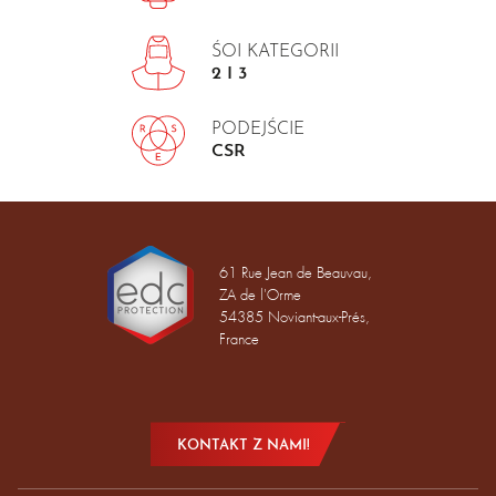
ŚOI KATEGORII
2 I 3
PODEJŚCIE
CSR
61 Rue Jean de Beauvau,
ZA de l'Orme
54385 Noviant-aux-Prés,
France
KONTAKT Z NAMI!