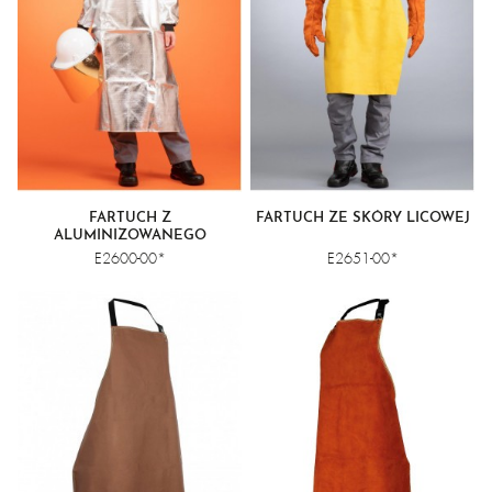
FARTUCH Z
FARTUCH ZE SKÓRY LICOWEJ
ALUMINIZOWANEGO
MATERIAŁU KEVLAR®
E2600-00*
E2651-00*