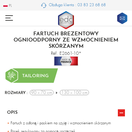
Obsługa klienta : 03 83 23 68 68
PL
PL
FARTUCH BREZENTOWY
OGNIOODPORNY ZE WZMOCNIENIEM
SKÓRZANYM
Réf. E2661-10*
TAILORING
90 x 70 cm
130 x 100 cm
ROZMIARY :
OPIS
Fartuch z osłoną i paskiem na szyję i wzmocnieniem skórzanym
Pasek regulowany za pomocą sprzączek