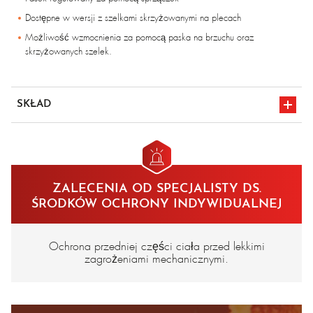
Dostępne w wersji z szelkami skrzyżowanymi na plecach
Możliwość wzmocnienia za pomocą paska na brzuchu oraz
skrzyżowanych szelek.
SKŁAD
Brezent ognioodporny ze wzmocnieniem skórzanym
ZALECENIA OD SPECJALISTY DS.
ŚRODKÓW OCHRONY INDYWIDUALNEJ
Ochrona przedniej części ciała przed lekkimi
zagrożeniami mechanicznymi.