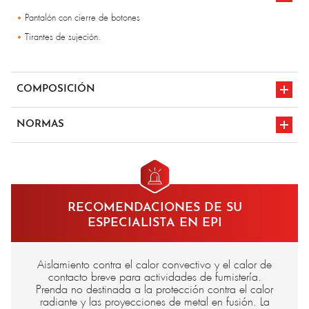
Pantalón con cierre de botones
Tirantes de sujeción.
COMPOSICIÓN
Felpa para-aramida forro algodón con tratamiento retardante de
NORMAS
llama
Capa intermedia aislante de fieltro carbono/aramida
en iso 11612
marcado CE
A1/B2/F3
RECOMENDACIONES DE SU
ESPECIALISTA EN EPI
Aislamiento contra el calor convectivo y el calor de
contacto breve para actividades de fumistería.
Prenda no destinada a la protección contra el calor
radiante y las proyecciones de metal en fusión. La