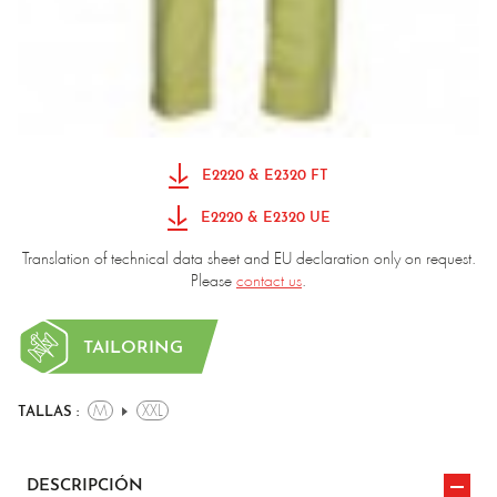
E2220 & E2320 FT
E2220 & E2320 UE
Translation of technical data sheet and EU declaration only on request.
Please
contact us
.
TAILORING
M
XXL
TALLAS :
DESCRIPCIÓN