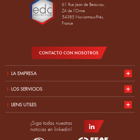
61 Rue Jean de Beauvau,
ZA de l'Orme
54385 Noviant-aux-Prés,
France
CONTACTO CON NOSOTROS
LA EMPRESA
Presentación
LOS SERVICIOS
Desarrollo sostenible
Nuestro catálogo
LIENS UTILES
Actualidad
Normas EPI
Candidatura
¡Siga todas nuestras
Productos
Guía de tallas
Convertirse en distribuidor EDC
noticias en linkedin!
Confección a medida