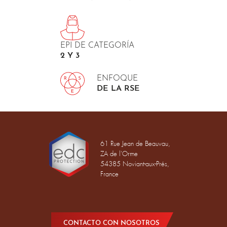
EPI DE CATEGORÍA
2 Y 3
ENFOQUE
DE LA RSE
61 Rue Jean de Beauvau,
ZA de l'Orme
54385 Noviant-aux-Prés,
France
CONTACTO CON NOSOTROS