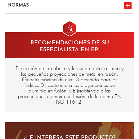
43 % algodón 30 % acrílico tipo F 20 % viscosa retardante de
NORMAS
llama 6 % Para-aramida 1 % Carbono satén - 360 gr/m²
en iso 11612
marcado CE
A1A2/B1/C1/D3/E3/F1
en iso 11611 a1
RECOMENDACIONES DE SU
classe 1
ESPECIALISTA EN EPI
Protección de la cabeza y la nuca contra la llama y
las pequeñas proyecciones de metal en fusión.
Eficacia máxima de nivel 3 obtenido para los
índices D (resistencia a las proyecciones de
aluminio en fusión) y E (resistencia a las
proyecciones de hierro en fusión) de la norma EN
ISO 11612.
¿LE INTERESA ESTE PRODUCTO?