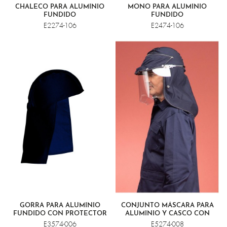
CHALECO PARA ALUMINIO
MONO PARA ALUMINIO
FUNDIDO
FUNDIDO
E2274-106
E2474-106
GORRA PARA ALUMINIO
CONJUNTO MÁSCARA PARA
FUNDIDO CON PROTECTOR
ALUMINIO Y CASCO CON
DE NUCA
VISERA INCOLORA
E3574-006
E5274-008