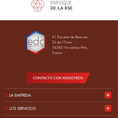
ENFOQUE
DE LA RSE
61 Rue Jean de Beauvau,
ZA de l'Orme
54385 Noviant-aux-Prés,
France
CONTACTO CON NOSOTROS
LA EMPRESA
Presentación
LOS SERVICIOS
Desarrollo sostenible
Nuestro catálogo