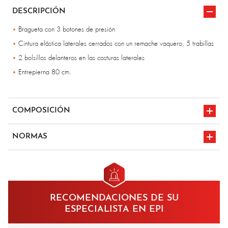
DESCRIPCIÓN
Bragueta con 3 botones de presión
Cintura elástica laterales cerrados con un remache vaquero, 5 trabillas
2 bolsillos delanteros en las costuras laterales
Entrepierna 80 cm.
COMPOSICIÓN
52 % algodón 38 % acrílico tipo F 10 % viscosa retardante de llama
NORMAS
satén - 340 gr/m²
en iso 11612
marcado CE
A1/B1/C1/D2/E2/F1
en iso 11611 a1
RECOMENDACIONES DE SU
classe 1
ESPECIALISTA EN EPI