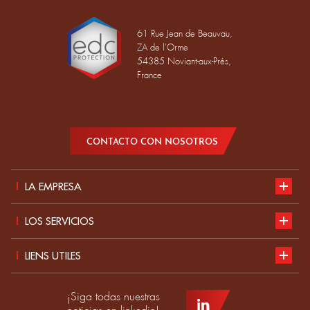
61 Rue Jean de Beauvau,
ZA de l'Orme
54385 Noviant-aux-Prés,
France
CONTACTO CON NOSOTROS
LA EMPRESA
Presentación
LOS SERVICIOS
Desarrollo sostenible
Nuestro catálogo
LIENS UTILES
Actualidad
Normas EPI
Candidatura
¡Siga todas nuestras
Productos
Guía de tallas
Convertirse en distribuidor EDC