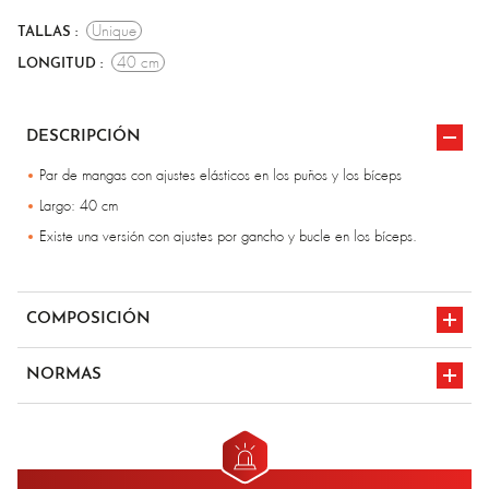
Unique
TALLAS :
40 cm
LONGITUD :
DESCRIPCIÓN
Par de mangas con ajustes elásticos en los puños y los bíceps
Largo: 40 cm
Existe una versión con ajustes por gancho y bucle en los bíceps.
COMPOSICIÓN
Para-aramida aluminizada - 500 gr/m²
NORMAS
en iso 11612
marcado CE
A1/B1/C3/D3/E3