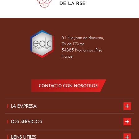
DE LA RSE
61 Rue Jean de Beauvau,
ZA de l'Orme
54385 Noviant-aux-Prés,
France
CONTACTO CON NOSOTROS
LA EMPRESA
Presentación
LOS SERVICIOS
Desarrollo sostenible
Nuestro catálogo
LIENS UTILES