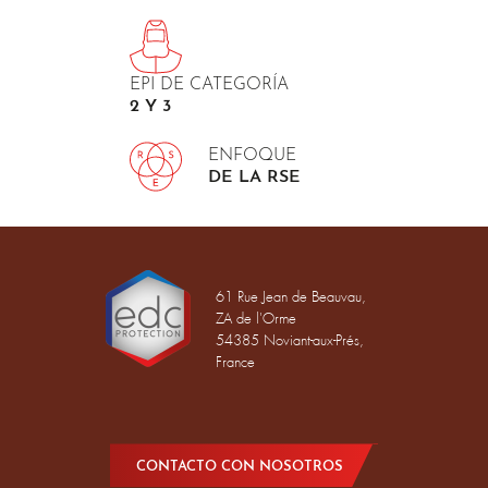
EPI DE CATEGORÍA
2 Y 3
ENFOQUE
DE LA RSE
61 Rue Jean de Beauvau,
ZA de l'Orme
54385 Noviant-aux-Prés,
France
CONTACTO CON NOSOTROS