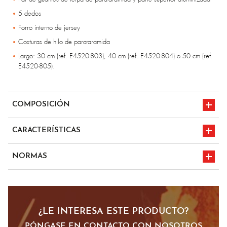
5 dedos
Forro interno de jersey
Costuras de hilo de para-aramida
Largo: 30 cm (ref. E4520-803), 40 cm (ref. E4520-804) o 50 cm (ref.
E4520-805).
COMPOSICIÓN
Felpa de para-aramida
CARACTERÍSTICAS
Parte superior aluminizada
Forro interno de jersey
Protección 400°c
NORMAS
¿LE INTERESA ESTE PRODUCTO?
PÓNGASE EN CONTACTO CON NOSOTROS