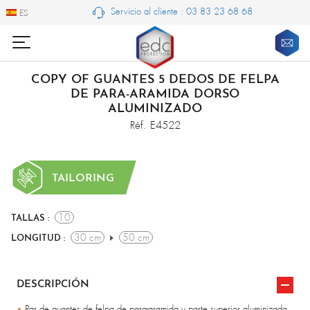
Servicio al cliente : 03 83 23 68 68
ES
ES
COPY OF GUANTES 5 DEDOS DE FELPA
DE PARA-ARAMIDA DORSO
ALUMINIZADO
Réf. E4522
TAILORING
10
TALLAS :
30 cm
50 cm
LONGITUD :
DESCRIPCIÓN
Par de guantes de felpa de para-aramida y parte superior aluminizada