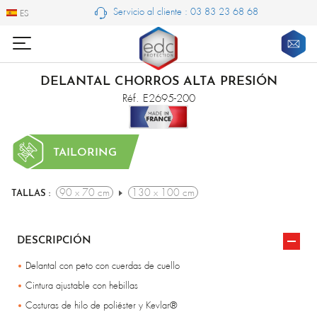
Servicio al cliente : 03 83 23 68 68
ES
ES
DELANTAL CHORROS ALTA PRESIÓN
Réf. E2695-200
TAILORING
90 x 70 cm
130 x 100 cm
TALLAS :
DESCRIPCIÓN
Delantal con peto con cuerdas de cuello
Cintura ajustable con hebillas
Costuras de hilo de poliéster y Kevlar®