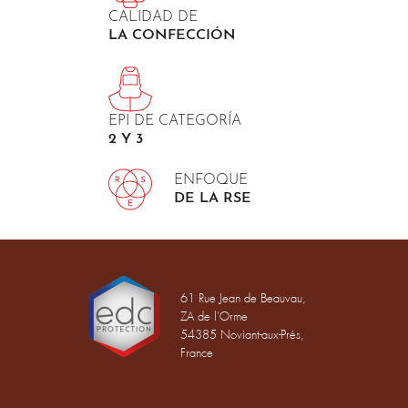
CALIDAD DE
LA CONFECCIÓN
EPI DE CATEGORÍA
2 Y 3
ENFOQUE
DE LA RSE
61 Rue Jean de Beauvau,
ZA de l'Orme
54385 Noviant-aux-Prés,
France