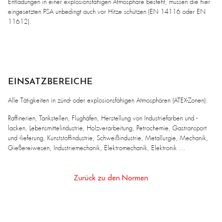
Entladungen in einer explosionsfähigen Atmosphäre besteht, müssen die hier
eingesetzten PSA unbedingt auch vor Hitze schützen (EN 14116 oder EN
11612).
EINSATZBEREICHE
Alle Tätigkeiten in zünd- oder explosionsfähigen Atmosphären (ATEX-Zonen):
Raffinerien, Tankstellen, Flughäfen, Herstellung von Industriefarben und -
lacken, Lebensmittelindustrie, Holzverarbeitung, Petrochemie, Gastransport
und -lieferung, Kunststoffindustrie, Schweißindustrie, Metallurgie, Mechanik,
Gießereiwesen, Industriemechanik, Elektromechanik, Elektronik …
Zurück zu den Normen