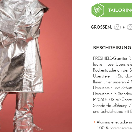
TAILORIN
M
X
GRÖSSEN:
BESCHREIBUNG
FIRESHIELD-Garnitur f
Jacke, Hose, Überstie
Rückentasche an der Sc
Überstiefeln in Standa
Ihnen unter unseren 4
Überstiefeln und Schu
Überstiefeln in Stand
E2050-103 mit Übersti
Standardausführung / 
und Schutzhaube mit 
Aluminisierte Jacke m
100 % flammhemmend