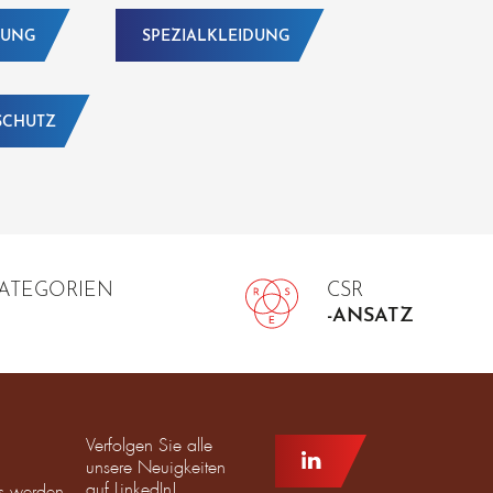
DUNG
SPEZIALKLEIDUNG
SCHUTZ
KATEGORIEN
CSR
-ANSATZ
Verfolgen Sie alle
unsere Neuigkeiten
auf LinkedIn!
ms werden