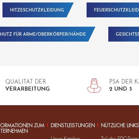
HITZESCHUTZKLEIDUNG
FEUERSCHUTZKLEI
HUTZ FÜR ARME/OBERKÖRPER/HÄNDE
GESICHTS
QUALITÄT DER
PSA DER 
VERARBEITUNG
2 UND 3
FORMATIONEN ZUM
DIENSTLEISTUNGEN
NÜTZLICHE LINKS
TERNEHMEN
Unser Katalog
Teil des EDC-Tea