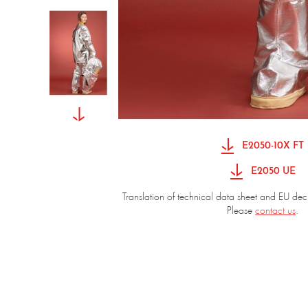
E2050-10X FT
E2050 UE
Translation of technical data sheet and EU dec
Please
contact us
.