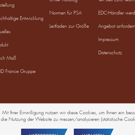
stellung
Normen für PSA
EDC-Händler wer
chhaltige Entwicklung
Leitfaden zur Größe
Angebot anforder
uelles
Impressum
dukt
Datenschutz
ch Maß
D France Gruppe
it Ihrer Einwilligung nutzen wir diese Cookies, um Ihnen ein besse
 die Nutzung der Website zu messen/analysieren (statistische Cooki