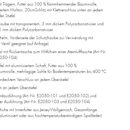
mit Trägern, Futter aus 100 % flammhemmender Baumwolle,
iertem Molton, 20­cm­Schlitz mit Klettverschluss unten an jedem
r Stiefel
zhaube mit transparentem, 3 mm dickem Polycarbonatvisier und
1 mm dickem Polycarbonatvisier
erhelm, Vorderseite der Schutzhaube zur Verwendung mit
Ventil geeignet (auf Anfrage)
 mit Rückentasche zum Mitführen einer Atemluftflasche (Art.-Nr.
050-104)
efel mit aluminisiertem Schaft, Futter aus 100 %
mwolle, mehrlagige Sohle für Bodentemperaturen bis 400 °C
erdecktem Verschluss an jedem Überstiefel
n an jedem Überstiefel
dardausführung (Art.-Nr. E2050-101 und E2050-102) und
acher Ausführung (Art.-Nr. E2050-103 und E2050-104)
huhe mit Innenfutter aus Jersey-Wollgemisch, Gesamtlänge
luminisiert oder aus hochtemperaturbeständigem Spaltleder)