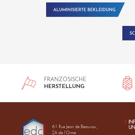
ALUMINISIERTE BEKLEIDUNG
SC
FRANZÖSISCHE
HERSTELLUNG
IN
61 Rue Jean de Beauvau,
UN
ZA de l'Orme