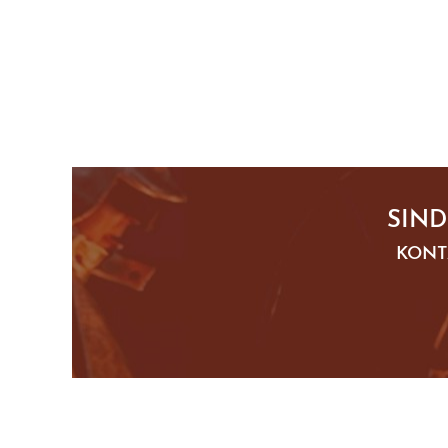
SIND
KONT