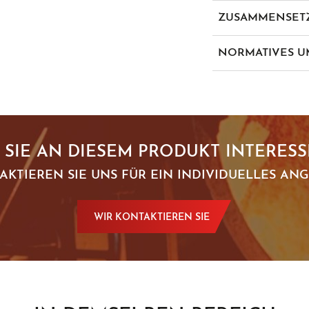
ZUSAMMENSET
Fireshield-Komplex: A
NORMATIVES U
Carbonfilz 320 g/m²
Baumwolle 185 g/m
en iso 1
A1/B1/
Jacken- und Hosenfut
en 1486
 SIE AN DIESEM PRODUKT INTERESS
AKTIEREN SIE UNS FÜR EIN INDIVIDUELLES ANG
WIR KONTAKTIEREN SIE