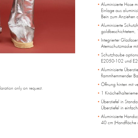
Aluminisierte Hose 
Einlage aus aluminis
Bein zum Anziehen de
Aluminisierte Schut
goldbeschichtetem, 
Integrierter Glasfas
Atemschutzmaske mit 
Schutzhaube optional
E2050-102 und E2
Aluminisierte Übersti
flammhemmender Bau
Öffnung hinten mit v
laration only on request.
1 Knöchelhalterieme
Überstiefel in Stan
Überstiefel in einf
Aluminisierte Handsc
40 cm (Handfläche a