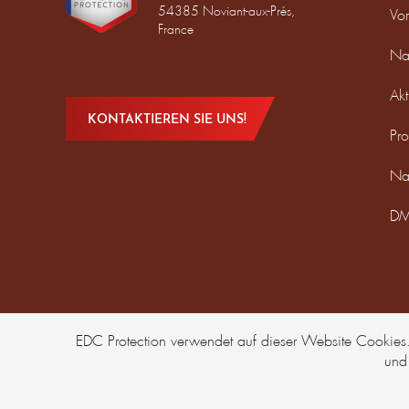
54385 Noviant-aux-Prés,
Vor
France
Na
Akt
KONTAKTIEREN SIE UNS!
Pro
Na
DM
EDC Protection verwendet auf dieser Website Cookies. M
und