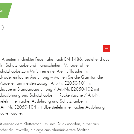
G
XL
ür Arbeiten in direkter Feuernähe nach EN 1486, bestehend aus
feln, Schutzhaube und Handschuhen. Mit oder ohne
hutzhaube zum Mitführen einer Atemluftflasche, mit
rd- oder einfacher Ausführung – wählen Sie die Garnitur, die
 Modellen am meisten zusagt: Art.-Nr. E2050-101 mit
tzhaube in Standardausführung / Art.-Nr. E2050-102 mit
ardausführung und Schutzhaube mit Rückentasche / Art.-Nr.
efeln in einfacher Ausführung und Schutzhaube in
Art.-Nr. E2050-104 mit Überstiefeln in einfacher Ausführung
Rückentasche.
it verdecktem Klettverschluss und Druckknöpfen, Futter aus
er Baumwolle, Einlage aus aluminisiertem Molton