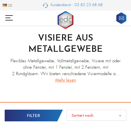
Kundendienst : 03 83 23 68 68
DE
DE
VISIERE AUS
METALLGEWEBE
Flexibles Metallgewebe, Vollmetallgewebe, Visiere mit oder
ohne Fenster, mit 1 Fenster, mit 2 Fenstern, mit
2 Rundgläsern: Wir bieten verschiedene Visiermodelle aus
Metallgewebe an. Das Metallgewebe leitet zwar die
Mehr lesen
Wärme ab, schützt aber nicht vor UV- oder Infrarotstrahlung.
Bei Bedarf sollte ergänzend zum Metallvisier eine geeignete
Schutzbrille gegen diese Strahlung getragen werden. Wir
beraten Sie gern bei der Auswahl der optimalen
Schutzausrüstung. Sprechen Sie uns an!
Sortiert nach:
FILTER