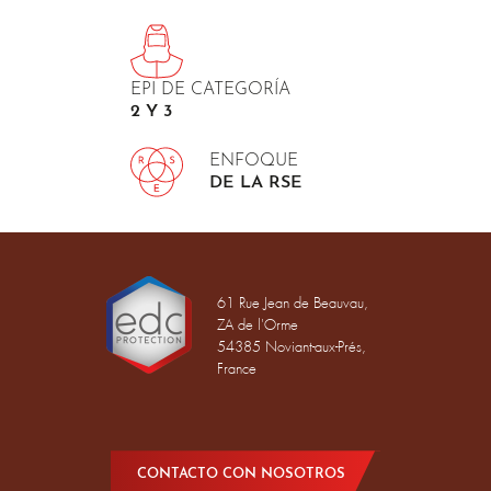
EPI DE CATEGORÍA
2 Y 3
ENFOQUE
DE LA RSE
61 Rue Jean de Beauvau,
ZA de l'Orme
54385 Noviant-aux-Prés,
France
CONTACTO CON NOSOTROS