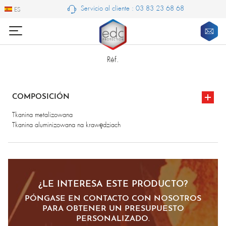
Servicio al cliente : 03 83 23 68 68
ES
ES
Réf.
COMPOSICIÓN
Tkanina metalizowana
Tkanina aluminizowana na krawędziach
¿LE INTERESA ESTE PRODUCTO?
PÓNGASE EN CONTACTO CON NOSOTROS
PARA OBTENER UN PRESUPUESTO
PERSONALIZADO.