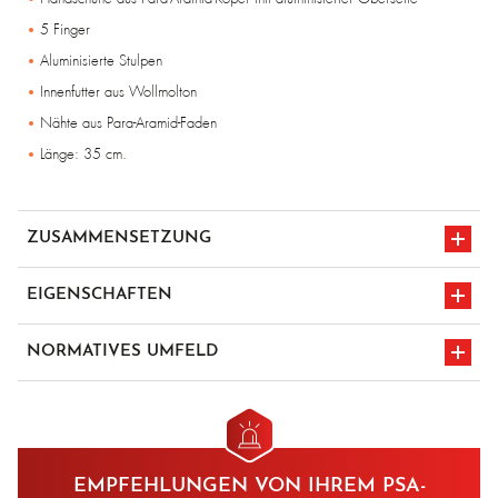
5 Finger
Aluminisierte Stulpen
Innenfutter aus Wollmolton
Nähte aus Para-Aramid-Faden
Länge: 35 cm.
ZUSAMMENSETZUNG
Para-Aramid-Köper
EIGENSCHAFTEN
Oberseite und Stulpen aluminisiert
Schutz 400°c
NORMATIVES UMFELD
Innenfutter aus Wollmolton
CE-Kennzeichnung
en 388 2542
EMPFEHLUNGEN VON IHREM PSA-
en 407 424x4x