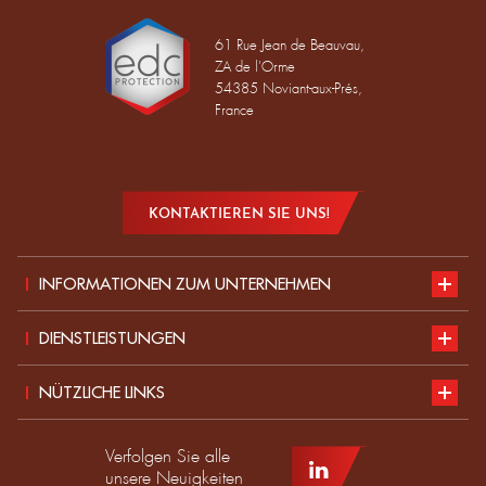
61 Rue Jean de Beauvau,
ZA de l'Orme
54385 Noviant-aux-Prés,
France
KONTAKTIEREN SIE UNS!
INFORMATIONEN ZUM UNTERNEHMEN
Vorstellung
DIENSTLEISTUNGEN
Nachhaltige Entwicklung
Unser Katalog
NÜTZLICHE LINKS
Aktuelles
Normen für PSA
Teil des EDC-Teams werden
Verfolgen Sie alle
Produkt
Leitfaden zur Größe
EDC-Händler werden
unsere Neuigkeiten