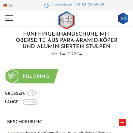
Kundendienst : 03 83 23 68 68
DE
DE
FÜNFFINGERHANDSCHUHE MIT
OBERSEITE AUS PARA-ARAMID-KÖPER
UND ALUMINISIERTEN STULPEN
Réf. E4503-804
TAILORING
10
GRÖSSEN:
35 cm
LÄNGE :
BESCHREIBUNG
Handschuhe aus Para-Aramid-Köper mit aluminisierter Oberseite