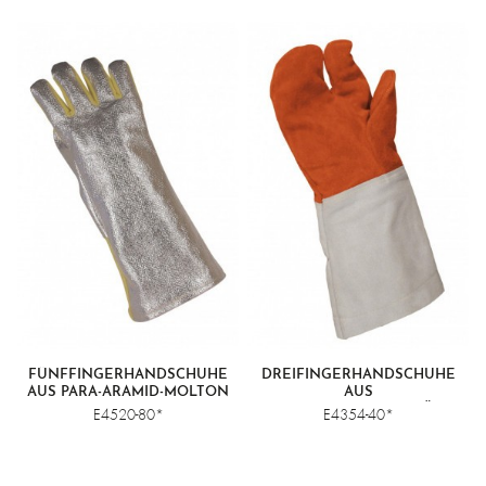
FÜNFFINGERHANDSCHUHE
DREIFINGERHANDSCHUHE
AUS PARA-ARAMID-MOLTON
AUS
MIT ALUMINISIERTER
HOCHTEMPERATURBESTÄNDIGE
E4520-80*
E4354-40*
OBERSEITE
LEDER MIT STULPE AUS
SPALTLEDER