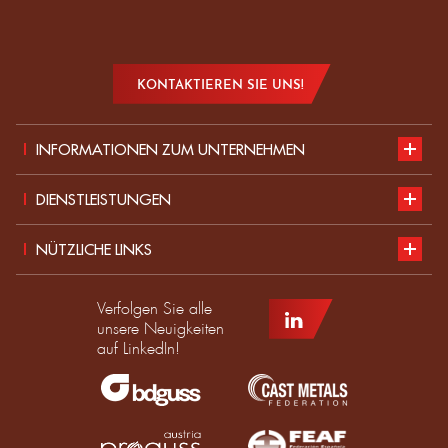
KONTAKTIEREN SIE UNS!
INFORMATIONEN ZUM UNTERNEHMEN
Vorstellung
DIENSTLEISTUNGEN
Nachhaltige Entwicklung
Unser Katalog
NÜTZLICHE LINKS
Aktuelles
Normen für PSA
Teil des EDC-Teams werden
Verfolgen Sie alle
Produkt
Leitfaden zur Größe
EDC-Händler werden
unsere Neuigkeiten
auf LinkedIn!
Nach Maß
Angebot anfordern
DMD France Gruppe
Impressum