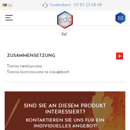
Kundendienst : 03 83 23 68 68
DE
DE
Réf.
ZUSAMMENSETZUNG
Tkanina metalizowana
Tkanina aluminizowana na krawędziach
SIND SIE AN DIESEM PRODUKT
INTERESSIERT?
KONTAKTIEREN SIE UNS FÜR EIN
INDIVIDUELLES ANGEBOT!