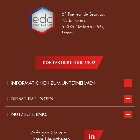
61 Rue Jean de Beauvau,
ZA de l'Orme
54385 Noviant-aux-Prés,
France
KONTAKTIEREN SIE UNS!
INFORMATIONEN ZUM UNTERNEHMEN
Vorstellung
DIENSTLEISTUNGEN
Nachhaltige Entwicklung
Unser Katalog
NÜTZLICHE LINKS
Aktuelles
Normen für PSA
Teil des EDC-Teams werden
Verfolgen Sie alle
Produkt
Leitfaden zur Größe
EDC-Händler werden
unsere Neuigkeiten