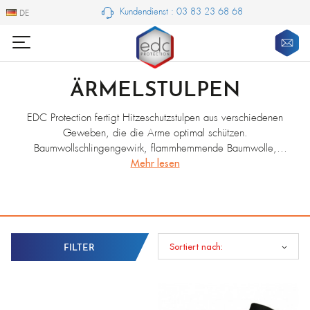
Kundendienst : 03 83 23 68 68
DE
DE
ÄRMELSTULPEN
EDC Protection fertigt Hitzeschutzstulpen aus verschiedenen
Geweben, die die Arme optimal schützen.
Baumwollschlingengewirk, flammhemmende Baumwolle,
Kevlar®-Köper, hochtemperaturbeständiges Spaltleder,
Mehr lesen
aluminisiertes Kevlar®: Alle unsere Ärmelstulpen lassen sich
individuell anpassen und sollten für einen kompletten
Körperschutz mit geeigneten PSA getragen werden.
Sortiert nach:
FILTER