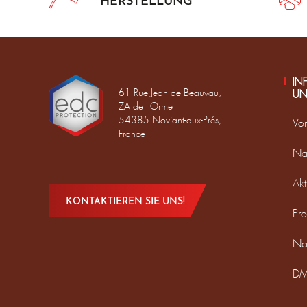
HERSTELLUNG
IN
61 Rue Jean de Beauvau,
UN
ZA de l'Orme
54385 Noviant-aux-Prés,
Vor
France
Na
Akt
KONTAKTIEREN SIE UNS!
Pro
Na
DM