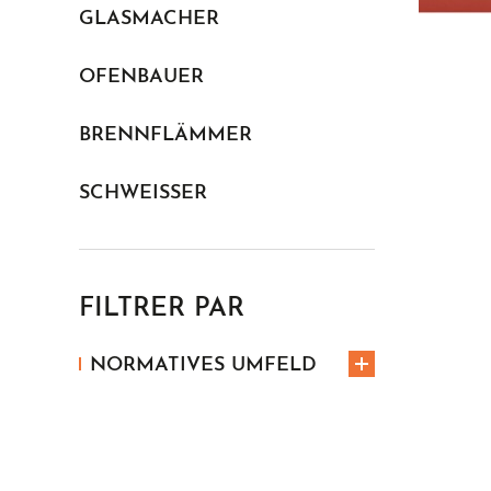
GLASMACHER
OFENBAUER
BRENNFLÄMMER
SCHWEISSER
FILTRER PAR
NORMATIVES UMFELD
CE-KENNZEICHNUNG
EN ISO 11612
A1/B2/C2/D2/E2/F2