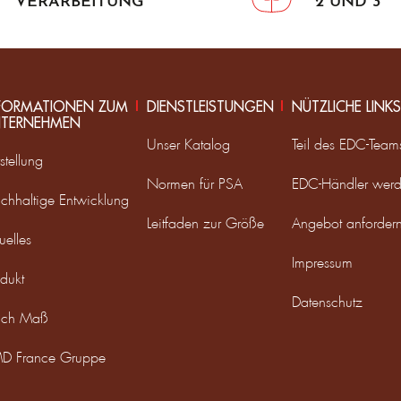
VERARBEITUNG
2 UND 3
FORMATIONEN ZUM
DIENSTLEISTUNGEN
NÜTZLICHE LINKS
TERNEHMEN
Unser Katalog
Teil des EDC-Tea
stellung
Normen für PSA
EDC-Händler wer
chhaltige Entwicklung
Leitfaden zur Größe
Angebot anforder
uelles
Impressum
dukt
Datenschutz
ch Maß
D France Gruppe