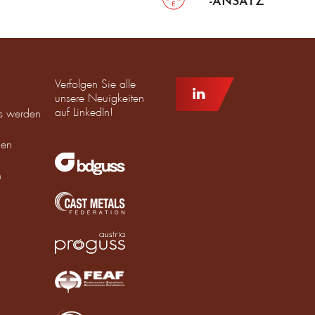
-ANSATZ
Verfolgen Sie alle
unsere Neuigkeiten
auf LinkedIn!
ms werden
den
n